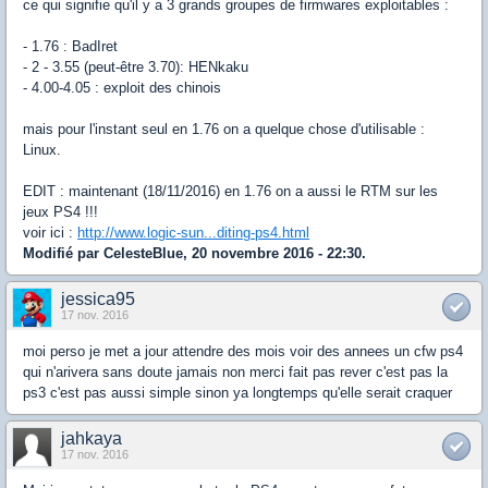
ce qui signifie qu'il y a 3 grands groupes de firmwares exploitables :
- 1.76 : BadIret
- 2 - 3.55 (peut-être 3.70): HENkaku
- 4.00-4.05 : exploit des chinois
mais pour l'instant seul en 1.76 on a quelque chose d'utilisable :
Linux.
EDIT : maintenant (18/11/2016) en 1.76 on a aussi le RTM sur les
jeux PS4 !!!
voir ici :
http://www.logic-sun...diting-ps4.html
Modifié par CelesteBlue, 20 novembre 2016 - 22:30.
jessica95
17 nov. 2016
moi perso je met a jour attendre des mois voir des annees un cfw ps4
qui n'arivera sans doute jamais non merci fait pas rever c'est pas la
ps3 c'est pas aussi simple sinon ya longtemps qu'elle serait craquer
jahkaya
17 nov. 2016