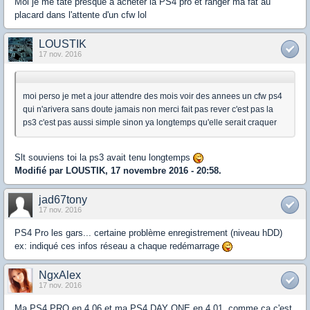
Moi je me tate presque a acheter la PS4 pro et ranger ma fat au
placard dans l'attente d'un cfw lol
LOUSTIK
17 nov. 2016
moi perso je met a jour attendre des mois voir des annees un cfw ps4
qui n'arivera sans doute jamais non merci fait pas rever c'est pas la
ps3 c'est pas aussi simple sinon ya longtemps qu'elle serait craquer
Slt souviens toi la ps3 avait tenu longtemps
Modifié par LOUSTIK, 17 novembre 2016 - 20:58.
jad67tony
17 nov. 2016
PS4 Pro les gars... certaine problème enregistrement (niveau hDD)
ex: indiqué ces infos réseau a chaque redémarrage
NgxAlex
17 nov. 2016
Ma PS4 PRO en 4.06 et ma PS4 DAY ONE en 4.01, comme ça c'est