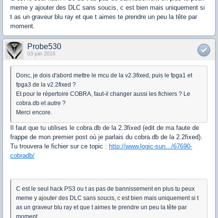
meme y ajouter des DLC sans soucis, c est bien mais uniquement si
t as un graveur blu ray et que t aimes te prendre un peu la tête par
moment.
Probe530
03 juin 2015
Donc, je dois d'abord mettre le mcu de la v2.3fixed, puis le fpga1 et
fpga3 de la v2.2fixed ?
Et pour le répertoire COBRA, faut-il changer aussi les fichiers ? Le
cobra.db et autre ?
Merci encore.
Il faut que tu utilises le cobra.db de la 2.3fixed (edit de ma faute de
frappe de mon premier post où je parlais du cobra.db de la 2.2fixed).
Tu trouvera le fichier sur ce topic :
http://www.logic-sun.../67690-
cobradb/
C est le seul hack PS3 ou t as pas de bannissement en plus tu peux
meme y ajouter des DLC sans soucis, c est bien mais uniquement si t
as un graveur blu ray et que t aimes te prendre un peu la tête par
moment.