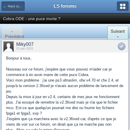
LS forums
← Hack (exploits, homebrews...)
Cobra ODE - une puce morte ?
«
Suivant
Précédent
»
Miky007
01 juin 2015
Bonjour à tous,
Nouveau sur ce forum, j'espère que vous pouvez m'aider car je
commence à en avoir marre de cette puce Cobra.
Voici mon problème : j'ai une ps3 ultraslim, ofw v4.70 et cfw 2.4, et
jusqu'à la version 2.3fixed je n'avais aucun problème de lancement de
jeu.
Depuis la mise à jour en v2.4, certains de mes jeux ne fonctionnent
plus. J'ai essayé de remettre la v2.3fixed mais je n'ai que le fichier
mcu. Est-ce que quelqu'un pourrait me dire ou fournir les fichiers
fpga1 et fpga3, svp ?
J'espère que ça marchera avec la v2.3fixed car, d'après ce que je
viens de voir sur ce forum, on dirait que ça ne marche pas non
plus...Mais ça vale la peine d'essayer...