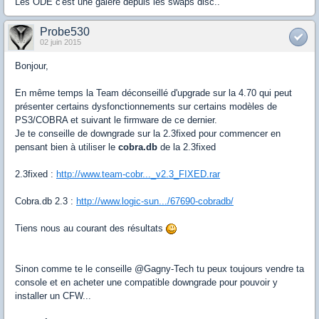
Les ODE c'est une galère depuis les swaps disc..
Probe530
02 juin 2015
Bonjour,
En même temps la Team déconseillé d'upgrade sur la 4.70 qui peut
présenter certains dysfonctionnements sur certains modèles de
PS3/COBRA et suivant le firmware de ce dernier.
Je te conseille de downgrade sur la 2.3fixed pour commencer en
pensant bien à utiliser le
cobra.db
de la 2.3fixed
2.3fixed :
http://www.team-cobr..._v2.3_FIXED.rar
Cobra.db 2.3 :
http://www.logic-sun.../67690-cobradb/
Tiens nous au courant des résultats
Sinon comme te le conseille @Gagny-Tech tu peux toujours vendre ta
console et en acheter une compatible downgrade pour pouvoir y
installer un CFW...