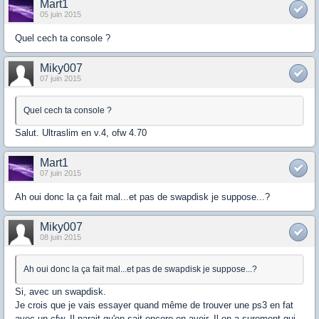
Mart1
05 juin 2015
Quel cech ta console ?
Miky007
07 juin 2015
Quel cech ta console ?
Salut. Ultraslim en v.4, ofw 4.70
Mart1
07 juin 2015
Ah oui donc la ça fait mal...et pas de swapdisk je suppose...?
Miky007
08 juin 2015
Ah oui donc la ça fait mal...et pas de swapdisk je suppose...?
Si, avec un swapdisk.
Je crois que je vais essayer quand même de trouver une ps3 en fat
avec un cfw. Il parait qu'on sait encore en avoir. Il en a surement qui