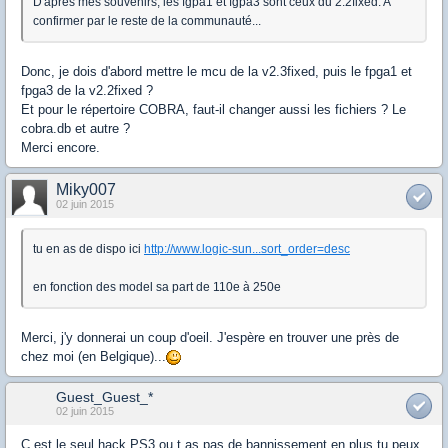
D'après mes souvenirs, les fgpa1 et fgpa3 sont ceux du 2.2fixed. A
confirmer par le reste de la communauté...
Donc, je dois d'abord mettre le mcu de la v2.3fixed, puis le fpga1 et
fpga3 de la v2.2fixed ?
Et pour le répertoire COBRA, faut-il changer aussi les fichiers ? Le
cobra.db et autre ?
Merci encore.
Miky007
02 juin 2015
tu en as de dispo ici
http://www.logic-sun...sort_order=desc
en fonction des model sa part de 110e à 250e
Merci, j'y donnerai un coup d'oeil. J'espère en trouver une près de
chez moi (en Belgique)...
Guest_Guest_*
02 juin 2015
C est le seul hack PS3 ou t as pas de bannissement en plus tu peux