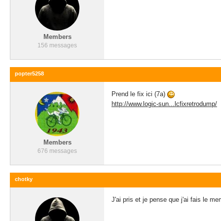
Members
156 messages
popter5258
Prend le fix ici (7a)
http://www.logic-sun...lcfixretrodump/
Members
676 messages
chotky
J'ai pris et je pense que j'ai fais le 