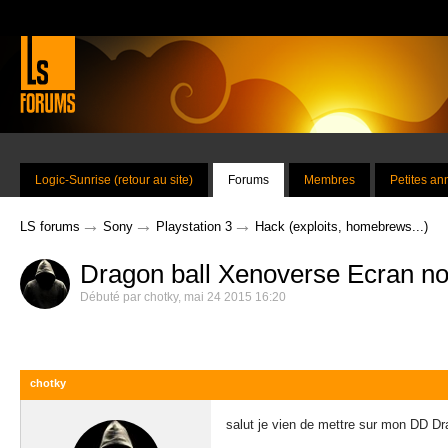
Logic-Sunrise (retour au site)
Forums
Membres
Petites a
→
→
→
LS forums
Sony
Playstation 3
Hack (exploits, homebrews...)
Dragon ball Xenoverse Ecran no
Débuté par
chotky
,
mai 24 2015 16:20
chotky
salut je vien de mettre sur mon DD Dra