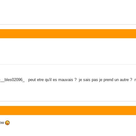
__bles02096_ peut etre qu'il es mauvais ? je sais pas je prend un autre ? m
row