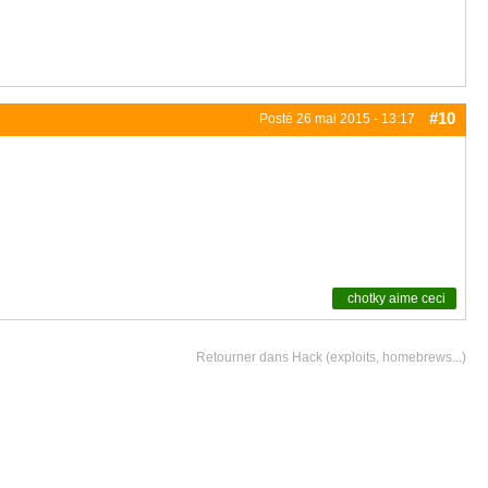
#10
Posté
26 mai 2015 - 13:17
chotky
aime ceci
Retourner dans Hack (exploits, homebrews...)