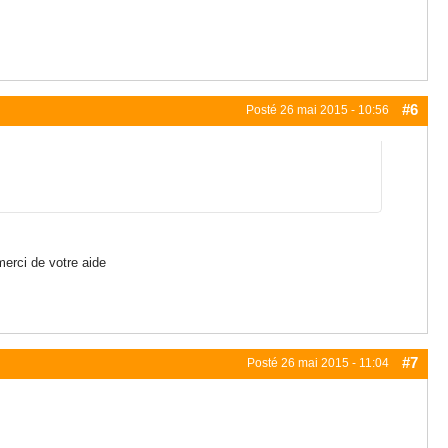
#6
Posté
26 mai 2015 - 10:56
erci de votre aide
#7
Posté
26 mai 2015 - 11:04