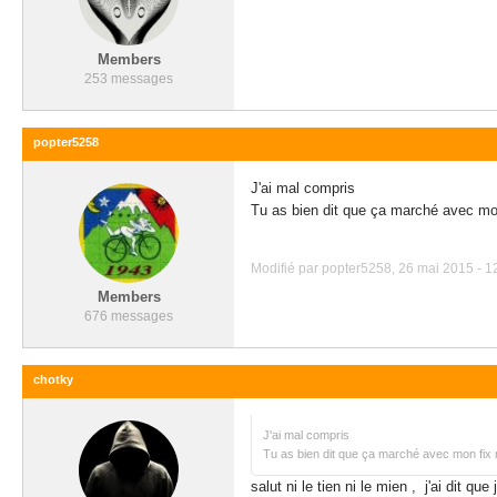
Members
253 messages
popter5258
J'ai mal compris
Tu as bien dit que ça marché avec mon
Modifié par popter5258, 26 mai 2015 - 1
Members
676 messages
chotky
J'ai mal compris
Tu as bien dit que ça marché avec mon fix 
salut ni le tien ni le mien , j'ai dit q