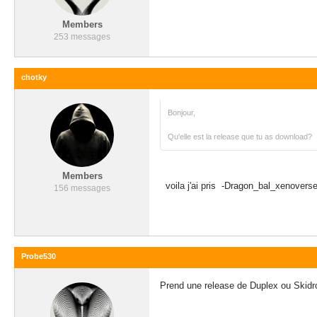
Members
253 messages
chotky
Bonjour,
Qu'elle est la release que tu as download?
Members
voila j'ai pris -Dragon_bal_xenoverse
156 messages
Probe530
Prend une release de Duplex ou Skid