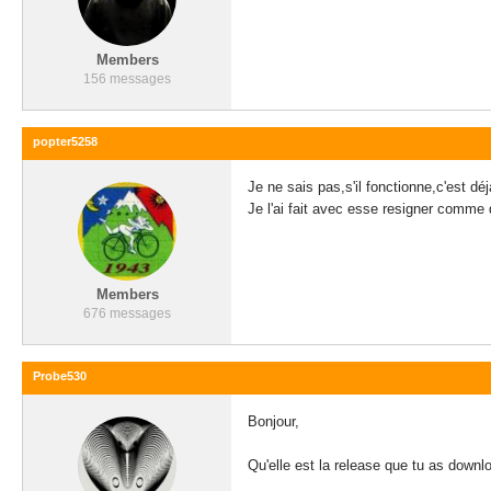
Members
156 messages
popter5258
Je ne sais pas,s'il fonctionne,c'est dé
Je l'ai fait avec esse resigner comme
Members
676 messages
Probe530
Bonjour,
Qu'elle est la release que tu as downl