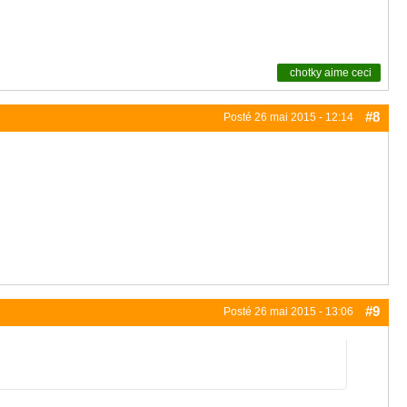
chotky
aime ceci
#8
Posté
26 mai 2015 - 12:14
#9
Posté
26 mai 2015 - 13:06