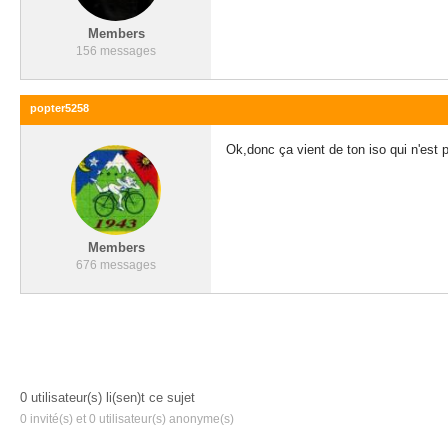
Members
156 messages
popter5258
Ok,donc ça vient de ton iso qui n'est
Members
676 messages
0 utilisateur(s) li(sen)t ce sujet
0 invité(s) et 0 utilisateur(s) anonyme(s)