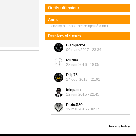
Outils utilisateur
Amis
chotky n'a pas encore ajouté d'ami.
Derniers visiteurs
Blackjack56
06 mars 2017 - 23:36
Muslim
28 juin 2016 - 18:05
Pilip75
14 déc. 2015 - 21:01
telepattes
12 juin 2015 - 22:45
Probe530
29 mai 2015 - 08:17
Privacy Policy