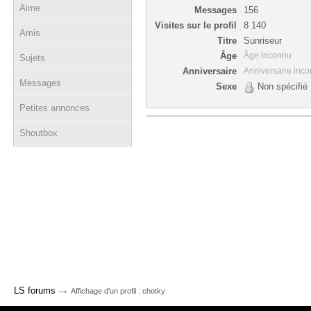
Aime
Messages
156
Visites sur le profil
8 140
Amis
Titre
Sunriseur
Âge
Âge inconnu
Sujets
Anniversaire
Anniversaire inc
Messages
Sexe
Non spécifié
Petites annonces
Shoutbox
→
LS forums
Affichage d'un profil : chotky