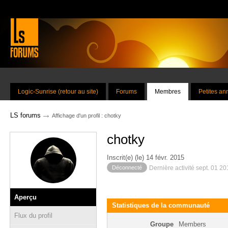
Logic-Sunrise (retour au site)
Forums
Membres
Petites a
→
LS forums
Affichage d'un profil : chotky
chotky
Inscrit(e) (le) 14 févr. 2015
Déconnecté
Dernière activité sept. 01 2
Aperçu
Statistiques de la communauté
Flux du profil
Groupe
Members