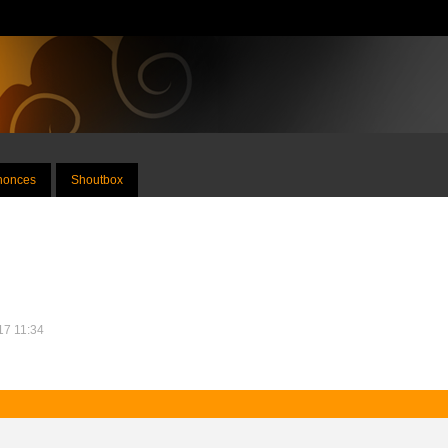
nnonces
Shoutbox
017 11:34