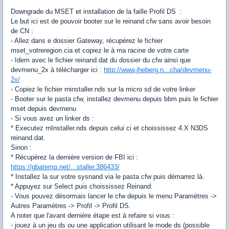
Downgrade du MSET et installation de la faille Profil DS :
Le but ici est de pouvoir booter sur le reinand cfw sans avoir besoin
de CN :
- Allez dans e dossier Gateway, récupérez le fichier
mset_votreregion.cia et copiez le à ma racine de votre carte
- Idem avec le fichier reinand.dat du dossier du cfw ainsi que
devmenu_2x à télécharger ici :
http://www.jheberg.n...cha/devmenu-
2x/
- Copiez le fichier rninstaller.nds sur la micro sd de votre linker
- Booter sur le pasta cfw, installez devmenu depuis bbm puis le fichier
mset depuis devmenu
- Si vous avez un linker ds :
* Executez rnInstaller.nds depuis celui ci et choississez 4.X N3DS
reinand.dat.
Sinon :
* Récupérez la dernière version de FBI ici :
https://gbatemp.net/...staller.386433/
* Installez la sur votre sysnand via le pasta cfw puis démarrez là.
* Appuyez sur Select puis choississez Reinand.
- Vous pouvez désormais lancer le cfw depuis le menu Paramètres ->
Autres Paramètres -> Profil -> Profil DS.
A noter que l'avant dernière étape est à refaire si vous :
- jouez à un jeu ds ou une application utilisant le mode ds (possible