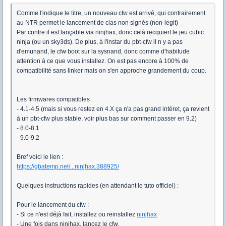
Comme l'indique le titre, un nouveau cfw est arrivé, qui contrairement
au NTR permet le lancement de cias non signés (non-legit)
Par contre il est lançable via ninjhax, donc celà recquiert le jeu cubic
ninja (ou un sky3ds). De plus, à l'instar du pbt-cfw il n y a pas
d'emunand, le cfw boot sur la sysnand, donc comme d'habitude
attention à ce que vous installez. On est pas encore à 100% de
compatibilité sans linker mais on s'en approche grandement du coup.
Les firmwares compatibles :
- 4.1-4.5 (mais si vous restez en 4.X ça n'a pas grand intéret, ça revient
à un pbt-cfw plus stable, voir plus bas sur comment passer en 9.2)
- 8.0-8.1
- 9.0-9.2
Bref voici le lien :
https://gbatemp.net/...ninjhax.388925/
Quelques instructions rapides (en attendant le tuto officiel) :
Pour le lancement du cfw :
- Si ce n'est déjà fait, installez ou reinstallez
ninjhax
- Une fois dans ninjhax, lancez le cfw,