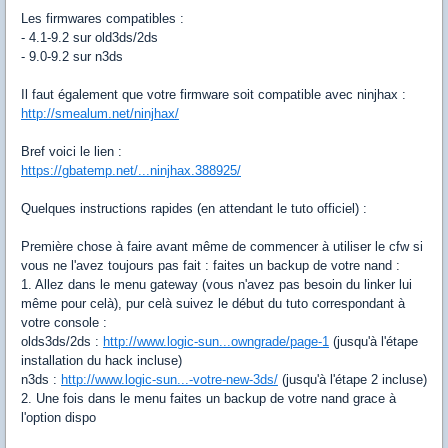
Les firmwares compatibles :
- 4.1-9.2 sur old3ds/2ds
- 9.0-9.2 sur n3ds
Il faut également que votre firmware soit compatible avec ninjhax :
http://smealum.net/ninjhax/
Bref voici le lien :
https://gbatemp.net/...ninjhax.388925/
Quelques instructions rapides (en attendant le tuto officiel) :
Première chose à faire avant même de commencer à utiliser le cfw si
vous ne l'avez toujours pas fait : faites un backup de votre nand :
1. Allez dans le menu gateway (vous n'avez pas besoin du linker lui
même pour celà), pur celà suivez le début du tuto correspondant à
votre console :
olds3ds/2ds :
http://www.logic-sun...owngrade/page-1
(jusqu'à l'étape
installation du hack incluse)
n3ds :
http://www.logic-sun...-votre-new-3ds/
(jusqu'à l'étape 2 incluse)
2. Une fois dans le menu faites un backup de votre nand grace à
l'option dispo