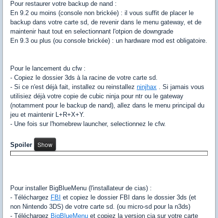
Pour restaurer votre backup de nand :
En 9.2 ou moins (console non brickée) : il vous suffit de placer le
backup dans votre carte sd, de revenir dans le menu gateway, et de
maintenir haut tout en selectionnant l'otpion de downgrade
En 9.3 ou plus (ou console brickée) : un hardware mod est obligatoire.
Pour le lancement du cfw :
- Copiez le dossier 3ds à la racine de votre carte sd.
- Si ce n'est déjà fait, installez ou reinstallez
ninjhax
. Si jamais vous
utilisiez déjà votre copie de cubic ninja pour ntr ou le gateway
(notamment pour le backup de nand), allez dans le menu principal du
jeu et maintenir L+R+X+Y.
- Une fois sur l'homebrew launcher, selectionnez le cfw.
Spoiler
Pour installer BigBlueMenu (l'installateur de cias) :
- Téléchargez
FBI
et copiez le dossier FBI dans le dossier 3ds (et
non Nintendo 3DS) de votre carte sd. (ou micro-sd pour la n3ds)
- Téléchargez
BigBlueMenu
et copiez la version cia sur votre carte