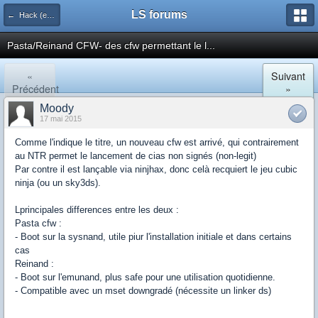
LS forums
← Hack (exploits, homebrews...)
Pasta/Reinand CFW- des cfw permettant le l...
«
Suivant
Précédent
»
Moody
17 mai 2015
Comme l'indique le titre, un nouveau cfw est arrivé, qui contrairement
au NTR permet le lancement de cias non signés (non-legit)
Par contre il est lançable via ninjhax, donc celà recquiert le jeu cubic
ninja (ou un sky3ds).
Lprincipales differences entre les deux :
Pasta cfw :
- Boot sur la sysnand, utile piur l'installation initiale et dans certains
cas
Reinand :
- Boot sur l'emunand, plus safe pour une utilisation quotidienne.
- Compatible avec un mset downgradé (nécessite un linker ds)