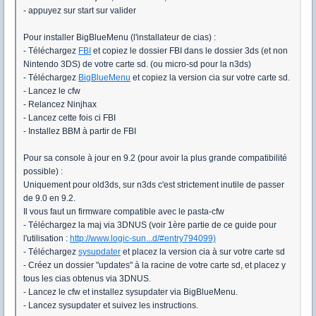
- appuyez sur start sur valider
Pour installer BigBlueMenu (l'installateur de cias) :
- Téléchargez
FBI
et copiez le dossier FBI dans le dossier 3ds (et non
Nintendo 3DS) de votre carte sd. (ou micro-sd pour la n3ds)
- Téléchargez
BigBlueMenu
et copiez la version cia sur votre carte sd.
- Lancez le cfw
- Relancez Ninjhax
- Lancez cette fois ci FBI
- Installez BBM à partir de FBI
Pour sa console à jour en 9.2 (pour avoir la plus grande compatibilité
possible) :
Uniquement pour old3ds, sur n3ds c'est strictement inutile de passer
de 9.0 en 9.2.
Il vous faut un firmware compatible avec le pasta-cfw
- Téléchargez la maj via 3DNUS (voir 1ère partie de ce guide pour
l'utilisation :
http://www.logic-sun...d/#entry794099)
- Téléchargez
sysupdater
et placez la version cia à sur votre carte sd
- Créez un dossier "updates" à la racine de votre carte sd, et placez y
tous les cias obtenus via 3DNUS.
- Lancez le cfw et installez sysupdater via BigBlueMenu.
- Lancez sysupdater et suivez les instructions.