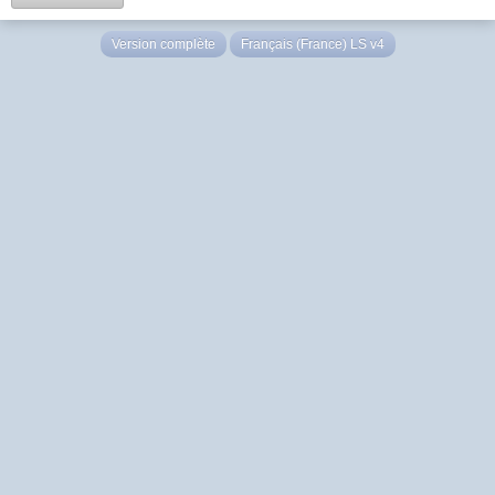
Version complète
Français (France) LS v4