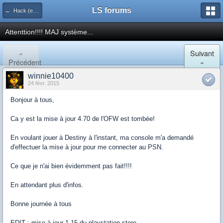
LS forums
← Hack (exploits, homebrews...)
Attenttion!!!! MAJ système...
«
Suivant
Précédent
»
winnie10400
24 févr. 2015
Bonjour à tous,
Ca y est la mise à jour 4.70 de l'OFW est tombée!
En voulant jouer à Destiny à l'instant, ma console m'a demandé
d'effectuer la mise à jour pour me connecter au PSN.
Ce que je n'ai bien évidemment pas fait!!!!
En attendant plus d'infos.
Bonne journée à tous
EDIT : mise à jour 1.15 du playstation store