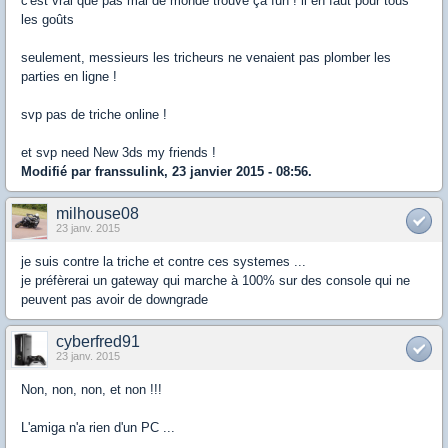
c'est vrai que pas mal de monde trouve ça fun ! il en faut pour tous
les goûts
seulement, messieurs les tricheurs ne venaient pas plomber les
parties en ligne !
svp pas de triche online !
et svp need New 3ds my friends !
Modifié par franssulink, 23 janvier 2015 - 08:56.
milhouse08
23 janv. 2015
je suis contre la triche et contre ces systemes ...
je préfèrerai un gateway qui marche à 100% sur des console qui ne
peuvent pas avoir de downgrade
cyberfred91
23 janv. 2015
Non, non, non, et non !!!
L'amiga n'a rien d'un PC ...