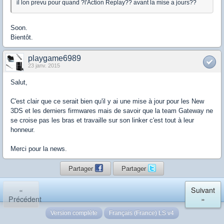
il lon prevu pour quand ?l'Action Replay?? avant la mise a jours??
Soon.
Bientôt.
playgame6989
23 janv. 2015
Salut,
C'est clair que ce serait bien qu'il y ai une mise à jour pour les New
3DS et les derniers firmwares mais de savoir que la team Gateway ne
se croise pas les bras et travaille sur son linker c'est tout à leur
honneur.
Merci pour la news.
Partager
Partager
«
Suivant
Précédent
»
Version complète
Français (France) LS v4