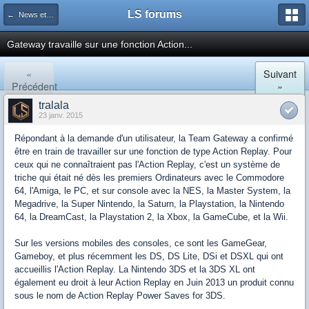
LS forums
← News et actualités postées sur LS
Gateway travaille sur une fonction Action...
«
Suivant
Précédent
»
tralala
23 janv. 2015
Répondant à la demande d'un utilisateur, la Team Gateway a confirmé
être en train de travailler sur une fonction de type Action Replay. Pour
ceux qui ne connaîtraient pas l'Action Replay, c'est un système de
triche qui était né dès les premiers Ordinateurs avec le Commodore
64, l'Amiga, le PC, et sur console avec la NES, la Master System, la
Megadrive, la Super Nintendo, la Saturn, la Playstation, la Nintendo
64, la DreamCast, la Playstation 2, la Xbox, la GameCube, et la Wii.
Sur les versions mobiles des consoles, ce sont les GameGear,
Gameboy, et plus récemment les DS, DS Lite, DSi et DSXL qui ont
accueillis l'Action Replay. La Nintendo 3DS et la 3DS XL ont
également eu droit à leur Action Replay en Juin 2013 un produit connu
sous le nom de Action Replay Power Saves for 3DS.