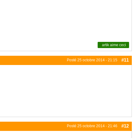
artik
aime ceci
#11
Posté
25 octobre 2014 - 21:15
#12
Posté
25 octobre 2014 - 21:46