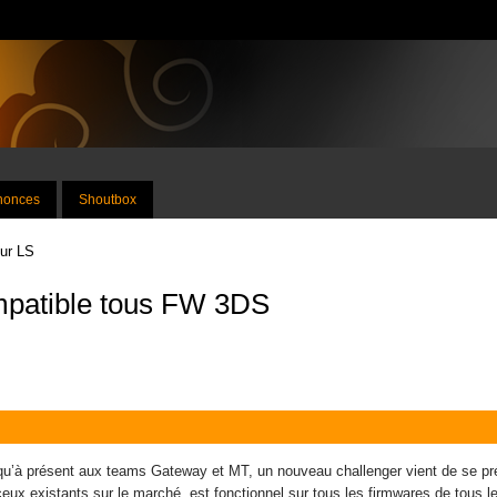
nnonces
Shoutbox
sur LS
mpatible tous FW 3DS
squ’à présent aux teams Gateway et MT, un nouveau challenger vient de se pré
 ceux existants sur le marché, est fonctionnel sur tous les firmwares de tous