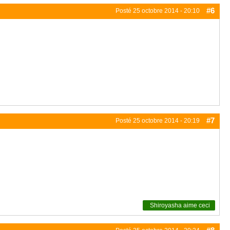
#6
Posté
25 octobre 2014 - 20:10
#7
Posté
25 octobre 2014 - 20:19
Shiroyasha
aime ceci