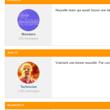
Glitcher49
Nouvelle team qui aurait trouve une fa
Members
320 messages
Joris 73
Vraiment une bonne nouvelle. Par cont
Technicien
1 691 messages
RomAnOCrY