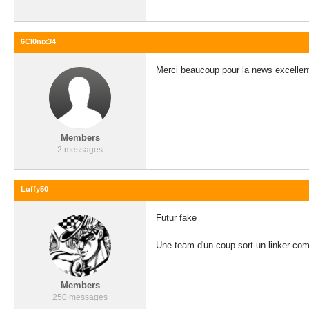
6Cl0nix34
Merci beaucoup pour la news excellen
Members
2 messages
Luffy50
Futur fake
Une team d'un coup sort un linker com
Members
250 messages