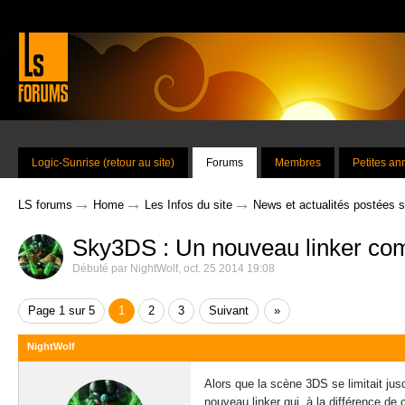
Logic-Sunrise (retour au site)
Forums
Membres
Petites a
→
→
→
LS forums
Home
Les Infos du site
News et actualités postées 
Sky3DS : Un nouveau linker co
Débuté par
NightWolf
,
oct. 25 2014 19:08
Page 1 sur 5
1
2
3
Suivant
»
NightWolf
Alors que la scène 3DS se limitait ju
nouveau linker qui, à la différence de