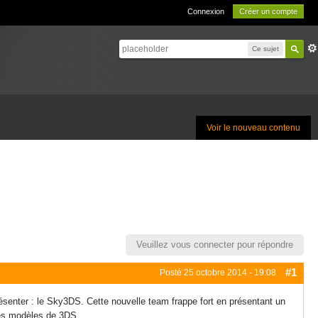
Connexion
Créer un compte
Ce sujet
Voir le nouveau contenu
Veuillez vous connecter pour répondre
#1
Posté
25 octobre 2014 - 19:08
senter : le Sky3DS. Cette nouvelle team frappe fort en présentant un
 les modèles de 3DS.