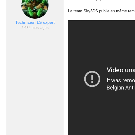
La team Sky3DS publie en même temps
Technicien LS expert
2 684 messages