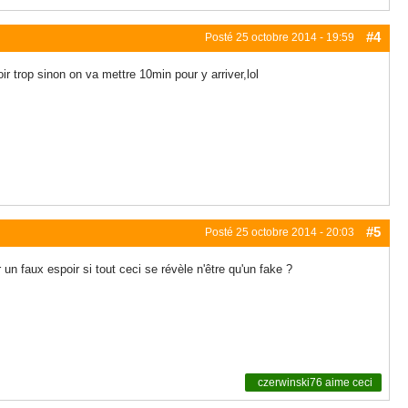
#4
Posté
25 octobre 2014 - 19:59
 trop sinon on va mettre 10min pour y arriver,lol
#5
Posté
25 octobre 2014 - 20:03
 un faux espoir si tout ceci se révèle n'être qu'un fake ?
czerwinski76
aime ceci