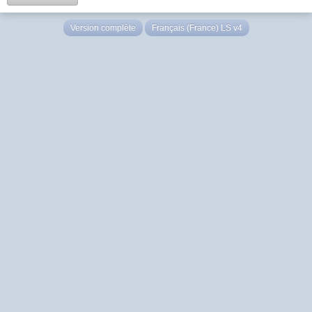
Version complète
Français (France) LS v4