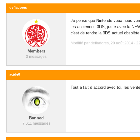
defiadores
Je pense que Nintendo veux nous vend
les anciennes 3DS, juste avec la NEW 3
c'est de rendre la 3DS actuel obsolèt
Modifié par defiadores, 29 août 2014 - 2
Members
3 messages
acide0
Tout a fait d accord avec toi, les ven
Banned
7 611 messages