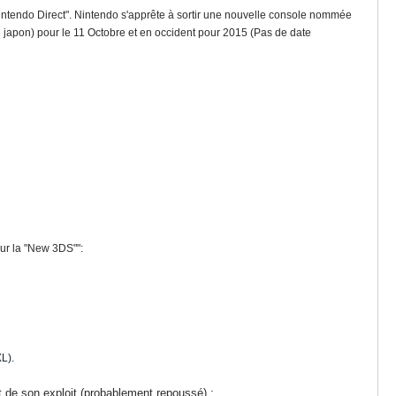
"Nintendo Direct". Nintendo s'apprête à sortir une nouvelle console nommée
 japon) pour le 11 Octobre et en occident pour 2015 (Pas de date
sur la "New 3DS"":
L).
 de son exploit (probablement repoussé) :