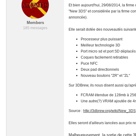
Et bien aujourd'hui, 29/08/2014, la firm
"New 3DS" et considérée par la firme co
annoncée).
Members
185 messages
Elle serait dotée des nouveautés suivant
Processeur plus puissant
Meilleur technologie 3D
Port micro sd et port SD déplacés 
Coques facilement retirables
Puce NFC
Deux pad directionnels
Nouveau boutons "ZR" et "ZL"
Sur 3DBrew, ils nous disent aussi qu'apr
FCRAM étendue de 128mb à 25
Une autre(?) VRAM ajoutée de 4
Source :
http://3dbrew.org/wiki/New_3DS
Elles seront d'ailleurs lancées aux prix r
Malheureusement, la sortie de cette 3