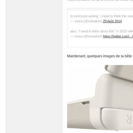
to everyone asking : I need to think this ne
— smea (@smealum)
29 Août 2014
also, "i need to think about this" != 2015 r
— smea (@smealum)
https://twitter.com/
Maintenant, quelques images de la bête 