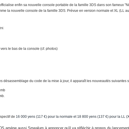
e officialise enfin sa nouvelle console portable de la famille 3DS dans son fameux 
mme la nouvelle console de la famille 3DS. Prévue en version normale et XL (LL au
es:
vers le bas de la console (cf. photos)
ès désassemblage du code de la mise à jour, il apparaît les nouveautés suivantes 
6mb
mb.
espectif de
16 000 yens (117 €) pour la normale et 18 800 yens (137 €) pour la LL (X
DS amène aussi Smealum à annoncer qu'il va réfléchir à propos du lancement