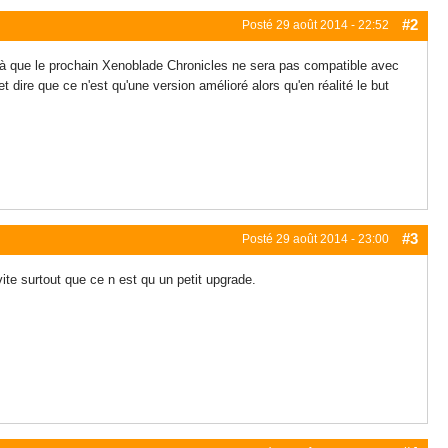
#2
Posté
29 août 2014 - 22:52
jà que le prochain Xenoblade Chronicles ne sera pas compatible avec
dire que ce n'est qu'une version amélioré alors qu'en réalité le but
#3
Posté
29 août 2014 - 23:00
ite surtout que ce n est qu un petit upgrade.