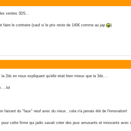
r les ventes 3DS...
t faire le contraire (sauf si le prix reste de 140€ comme au jap
)
 la 2ds en nous expliquant qu'elle etait bien mieux que la 3ds....
....lol
 en faisant du "faux" neuf avec du vieux...cela n'a jamais été de l'innovation!
nt pour cette firme qui jadis savait créer des jeux amusants et innovants avec 