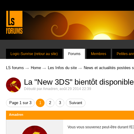
Logic-Sunrise (retour au site)
Forums
Membres
Petites a
→
→
→
LS forums
Home
Les Infos du site
News et actualités postées 
La "New 3DS" bientôt disponible
Débuté par
Amadren
,
août 29 2014 22:39
Page 1 sur 3
1
2
3
Suivant
Amadren
Vous vous souvenez peut-être durant l'E3