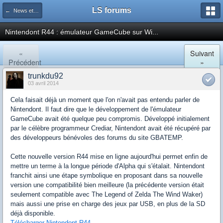
LS forums
← News et actualités postées sur LS
Nintendont R44 : émulateur GameCube sur Wi...
«
Suivant
Précédent
»
trunkdu92
03 avril 2014
Cela faisait déjà un moment que l'on n'avait pas entendu parler de
Nintendont. Il faut dire que le développement de l'émulateur
GameCube avait été quelque peu compromis. Développé initialement
par le célèbre programmeur Crediar, Nintendont avait été récupéré par
des développeurs bénévoles des forums du site GBATEMP.
Cette nouvelle version R44 mise en ligne aujourd'hui permet enfin de
mettre un terme à la longue période d'Alpha qui s'étalait. Nintendont
franchit ainsi une étape symbolique en proposant dans sa nouvelle
version une compatibilité bien meilleure (la précédente version était
seulement compatible avec The Legend of Zelda The Wind Waker)
mais aussi une prise en charge des jeux par USB, en plus de la SD
déjà disponible.
Télécharger Nintendont R44