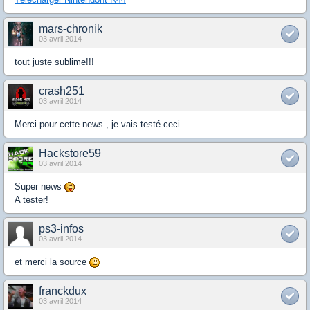
mars-chronik
03 avril 2014
tout juste sublime!!!
crash251
03 avril 2014
Merci pour cette news , je vais testé ceci
Hackstore59
03 avril 2014
Super news
A tester!
ps3-infos
03 avril 2014
et merci la source
franckdux
03 avril 2014