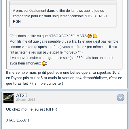
A préciser également dans le titre de la news que le jeu es
compatible pour l'instant uniquement console NTSC / JTAG /
RGH
C'est dans le titre vu que NTSC XBOX360-iMARS
Mon fils me dit que ça ressemble plus à fifa 12 et que c'est pas terrible
comme version (d'après la démo) vous confirmez (en même tps il m'a
fait acheter le jeu sur ps3 et ps4 le morveux ^^)
Il va pouvoir tester ça en grand ce soir (sur 360 mais bon on peut tt
avoir hein l'morveux
)
Il me semble mais je dit peut être une bêtise que si tu rajoutais 10 €
en l'ayant pris sur ps3 tu avais la version ps4 dématérialisée, c'est ce
que tu as fait ? ( simple curiosité )
AT2B
20 sept. 2013
Ok chez moi, le jeu est full FR
JTAG 16537 !