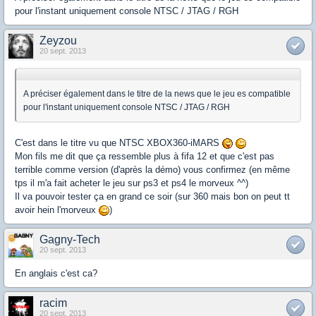
pour l'instant uniquement console NTSC / JTAG / RGH
Zeyzou
20 sept. 2013
A préciser également dans le titre de la news que le jeu es compatible
pour l'instant uniquement console NTSC / JTAG / RGH
C'est dans le titre vu que NTSC XBOX360-iMARS
Mon fils me dit que ça ressemble plus à fifa 12 et que c'est pas
terrible comme version (d'après la démo) vous confirmez (en même
tps il m'a fait acheter le jeu sur ps3 et ps4 le morveux ^^)
Il va pouvoir tester ça en grand ce soir (sur 360 mais bon on peut tt
avoir hein l'morveux
)
Gagny-Tech
20 sept. 2013
En anglais c'est ca?
racim
20 sept. 2013