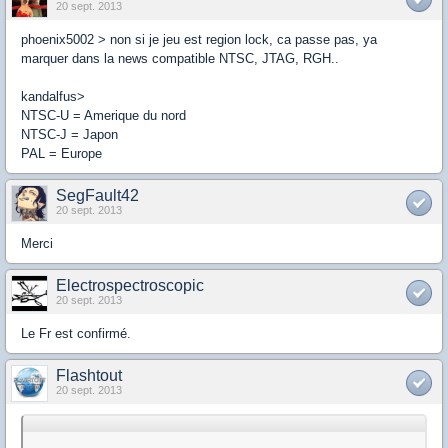
20 sept. 2013
phoenix5002 > non si je jeu est region lock, ca passe pas, ya
marquer dans la news compatible NTSC, JTAG, RGH..
kandalfus>
NTSC-U = Amerique du nord
NTSC-J = Japon
PAL = Europe
SegFault42
20 sept. 2013
Merci
Electrospectroscopic
20 sept. 2013
Le Fr est confirmé.
Flashtout
20 sept. 2013