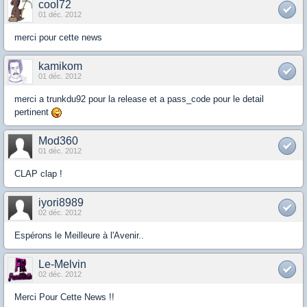
cool72
01 déc. 2012
merci pour cette news
kamikom
01 déc. 2012
merci a trunkdu92 pour la release et a pass_code pour le detail
pertinent
Mod360
01 déc. 2012
CLAP clap !
iyori8989
02 déc. 2012
Espérons le Meilleure à l'Avenir..
Le-Melvin
02 déc. 2012
Merci Pour Cette News !!