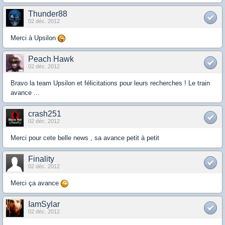
Thunder88
02 déc. 2012
Merci à Upsilon
Peach Hawk
02 déc. 2012
Bravo la team Upsilon et félicitations pour leurs recherches ! Le train
avance ...
crash251
02 déc. 2012
Merci pour cete belle news , sa avance petit à petit
Finality
02 déc. 2012
Merci ça avance
IamSylar
02 déc. 2012