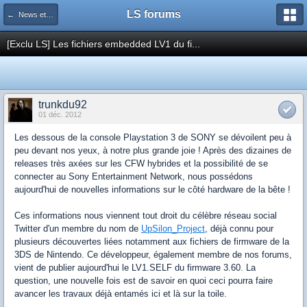
LS forums
← News et actualités postées sur LS
[Exclu LS] Les fichiers embedded LV1 du fi...
trunkdu92
01 déc. 2012
Les dessous de la console Playstation 3 de SONY se dévoilent peu à
peu devant nos yeux, à notre plus grande joie ! Après des dizaines de
releases très axées sur les CFW hybrides et la possibilité de se
connecter au Sony Entertainment Network, nous possédons
aujourd'hui de nouvelles informations sur le côté hardware de la bête !
Ces informations nous viennent tout droit du célèbre réseau social
Twitter d'un membre du nom de
UpSilon_Project
, déjà connu pour
plusieurs découvertes liées notamment aux fichiers de firmware de la
3DS de Nintendo. Ce développeur, également membre de nos forums,
vient de publier aujourd'hui le LV1.SELF du firmware 3.60. La
question, une nouvelle fois est de savoir en quoi ceci pourra faire
avancer les travaux déjà entamés ici et là sur la toile.