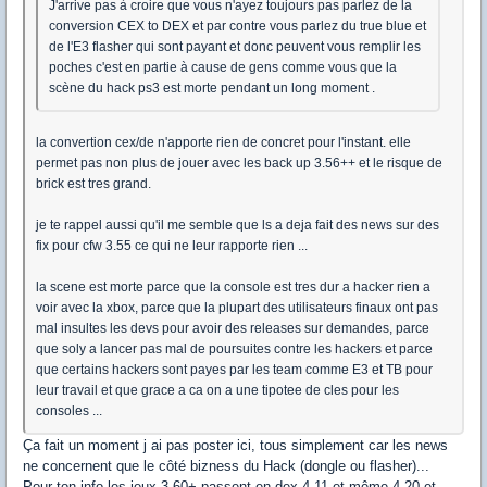
J'arrive pas à croire que vous n'ayez toujours pas parlez de la
conversion CEX to DEX et par contre vous parlez du true blue et
de l'E3 flasher qui sont payant et donc peuvent vous remplir les
poches c'est en partie à cause de gens comme vous que la
scène du hack ps3 est morte pendant un long moment .
la convertion cex/de n'apporte rien de concret pour l'instant. elle
permet pas non plus de jouer avec les back up 3.56++ et le risque de
brick est tres grand.
je te rappel aussi qu'il me semble que ls a deja fait des news sur des
fix pour cfw 3.55 ce qui ne leur rapporte rien ...
la scene est morte parce que la console est tres dur a hacker rien a
voir avec la xbox, parce que la plupart des utilisateurs finaux ont pas
mal insultes les devs pour avoir des releases sur demandes, parce
que soly a lancer pas mal de poursuites contre les hackers et parce
que certains hackers sont payes par les team comme E3 et TB pour
leur travail et que grace a ca on a une tipotee de cles pour les
consoles ...
Ça fait un moment j ai pas poster ici, tous simplement car les news
ne concernent que le côté bizness du Hack (dongle ou flasher)...
Pour ton info les jeux 3.60+ passent en dex 4.11 et même 4.20 et