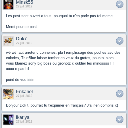
Minsk55
27 juil. 2012
Les post sont ouvert a tous, pourquoi tu n'en parle pas toi meme...
Merci pour ce post
Dok7
27 juil. 2012
wé wé faut arreter c conneries, plu l remplissage des poches avc des
calories, TrueBlue laisse tomber en veux du gratos, pourkoi alors
vous blamez sony big boss ou geohotz c oublier les minossss !!!
aaaa c pas b1
point de vue 555
Enkanel
27 juil. 2012
Bonjour Dok7, pourrait tu t'exprimer en français? J'ai rien compris x)
ikariya
27 juil. 2012