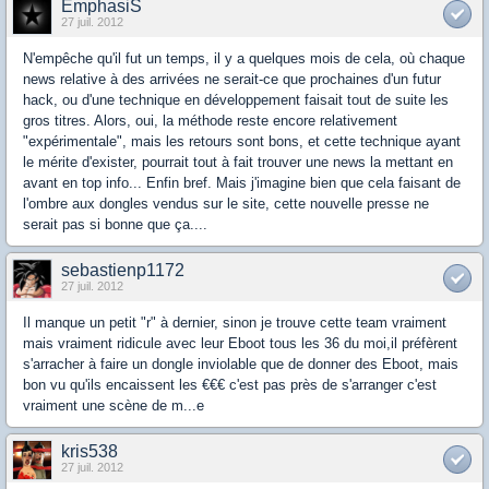
EmphasiS
27 juil. 2012
N'empêche qu'il fut un temps, il y a quelques mois de cela, où chaque
news relative à des arrivées ne serait-ce que prochaines d'un futur
hack, ou d'une technique en développement faisait tout de suite les
gros titres. Alors, oui, la méthode reste encore relativement
"expérimentale", mais les retours sont bons, et cette technique ayant
le mérite d'exister, pourrait tout à fait trouver une news la mettant en
avant en top info... Enfin bref. Mais j'imagine bien que cela faisant de
l'ombre aux dongles vendus sur le site, cette nouvelle presse ne
serait pas si bonne que ça....
sebastienp1172
27 juil. 2012
Il manque un petit "r" à dernier, sinon je trouve cette team vraiment
mais vraiment ridicule avec leur Eboot tous les 36 du moi,il préfèrent
s'arracher à faire un dongle inviolable que de donner des Eboot, mais
bon vu qu'ils encaissent les €€€ c'est pas près de s'arranger c'est
vraiment une scène de m...e
kris538
27 juil. 2012