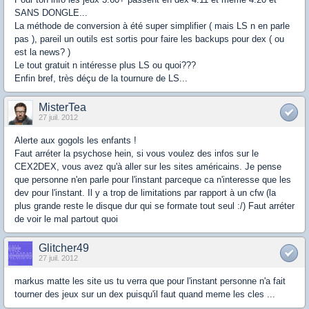
SANS DONGLE...
La méthode de conversion à été super simplifier ( mais LS n en parle
pas ), pareil un outils est sortis pour faire les backups pour dex ( ou
est la news? )
Le tout gratuit n intéresse plus LS ou quoi???
Enfin bref, très déçu de la tournure de LS...
MisterTea
27 juil. 2012
Alerte aux gogols les enfants !
Faut arréter la psychose hein, si vous voulez des infos sur le
CEX2DEX, vous avez qu'à aller sur les sites américains. Je pense
que personne n'en parle pour l'instant parceque ca n'interesse que les
dev pour l'instant. Il y a trop de limitations par rapport à un cfw (la
plus grande reste le disque dur qui se formate tout seul :/) Faut arréter
de voir le mal partout quoi
Glitcher49
27 juil. 2012
markus matte les site us tu verra que pour l'instant personne n'a fait
tourner des jeux sur un dex puisqu'il faut quand meme les cles ...