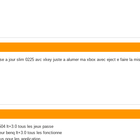
se a jour slim 0225 avc xkey juste a alumer ma xbox avec eject e faire la mis
504 lt+3.0 tous les jeux passe
ur benq lt+3.0 tous les fonctionne
us pour les application