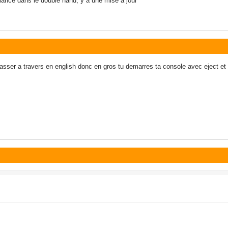
ance dans le double nand, y a une mise a jour
a travers en english donc en gros tu demarres ta console avec eject et ca 