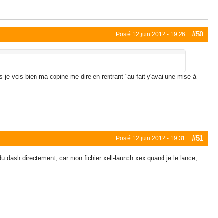
#50
Posté
12 juin 2012 - 19:26
 je vois bien ma copine me dire en rentrant "au fait y'avai une mise à
#51
Posté
12 juin 2012 - 19:31
r du dash directement, car mon fichier xell-launch.xex quand je le lance,