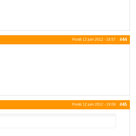
#44
Posté
12 juin 2012 - 18:57
#45
Posté
12 juin 2012 - 19:09