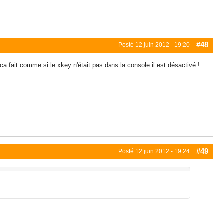
#48
Posté
12 juin 2012 - 19:20
fait comme si le xkey n'était pas dans la console il est désactivé !
#49
Posté
12 juin 2012 - 19:24