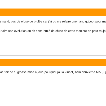
dual nand, pas de efuse de brulée car j'ai pu me refaire une nand ggboot pou
aire une evolution du cb sans brulé de efuse de cette maniere on peut toujour
as fait de si grosse mise a jour (pourquoi j'ai la kinect, bam deuxième MAJ), j