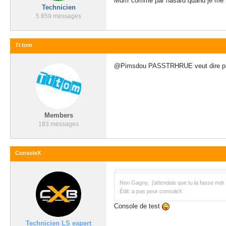
Mdrrr comme par hasard quand je me l
Technicien
5 859 messages
Ti tom
@Pimsdou PASSTRHRUE veut dire passer 
Members
183 messages
ConsoleX
Non Gagny, j'attendais que tu la fasse mdr
Édit: a pas peur consoleX
Console de test
Technicien LS expert