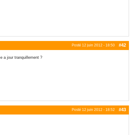
#42
Posté
12 juin 2012 - 18:50
e a jour tranquillement ?
#43
Posté
12 juin 2012 - 18:52