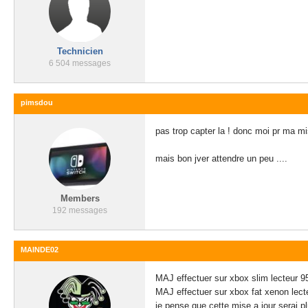
Technicien
6 504 messages
pimsdou
pas trop capter la ! donc moi pr ma mi
mais bon jver attendre un peu ....
Members
192 messages
MAINDE02
MAJ effectuer sur xbox slim lecteur 9
MAJ effectuer sur xbox fat xenon lecte
je pense que cette mise a jour serai pl