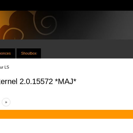
nnonces
Shoutbox
sur LS
kernel 2.0.15572 *MAJ*
»