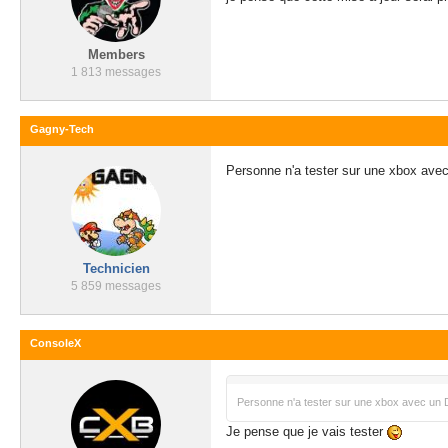
Members
1 813 messages
Gagny-Tech
Personne n'a tester sur une xbox av
Technicien
5 859 messages
ConsoleX
Personne n'a tester sur une xbox avec un
Je pense que je vais tester