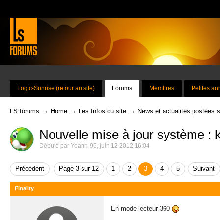
Logic-Sunrise (retour au site)
Forums
Membres
Petites a
→
→
→
LS forums
Home
Les Infos du site
News et actualités postées 
Nouvelle mise à jour système : 
Débuté par
Yoann-95
,
juin 12 2012 16:04
Précédent
Page 3 sur 12
1
2
3
4
5
Suivant
Finality
En mode lecteur 360