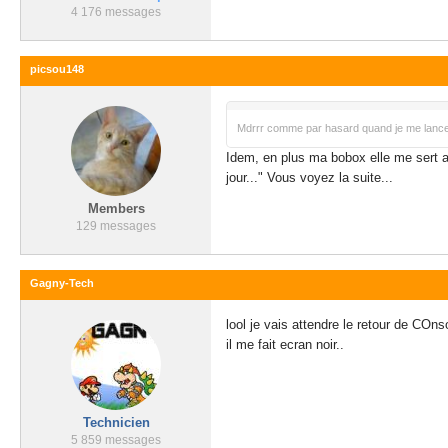
4 176 messages
picsou148
Mdrrr comme par hasard quand je me lance 
Idem, en plus ma bobox elle me sert au
jour..." Vous voyez la suite...
Members
129 messages
Gagny-Tech
lool je vais attendre le retour de COns
il me fait ecran noir..
Technicien
5 859 messages