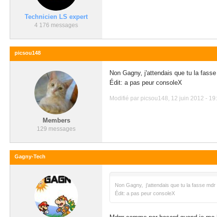
Technicien LS expert
4 176 messages
picsou148
Non Gagny, j'attendais que tu la fass
Édit: a pas peur consoleX
Modifié par picsou148, 12 juin 2012 - 19:
Members
129 messages
Gagny-Tech
Non Gagny, j'attendais que tu la fasse mdr
Édit: a pas peur consoleX