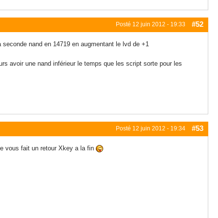
#52
Posté
12 juin 2012 - 19:33
r ma seconde nand en 14719 en augmentant le lvd de +1
s avoir une nand inférieur le temps que les script sorte pour les
#53
Posté
12 juin 2012 - 19:34
e vous fait un retour Xkey a la fin