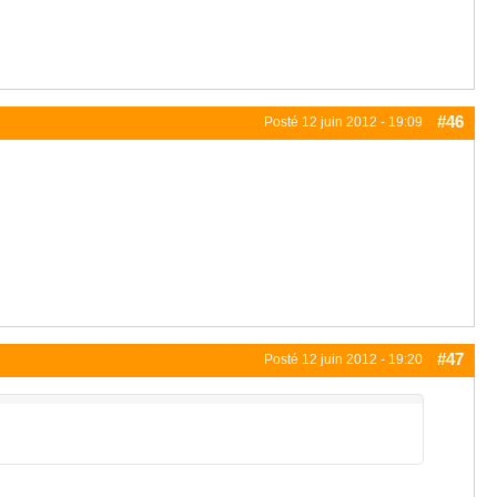
#46
Posté
12 juin 2012 - 19:09
#47
Posté
12 juin 2012 - 19:20