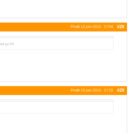
#28
Posté
12 juin 2012 - 17:04
t ça !!!!!
#29
Posté
12 juin 2012 - 17:15