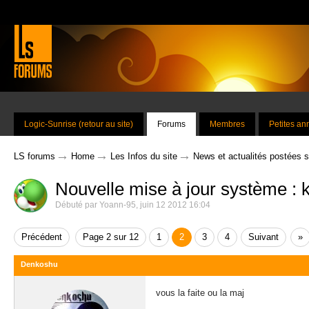
Logic-Sunrise (retour au site)
Forums
Membres
Petites a
→
→
→
LS forums
Home
Les Infos du site
News et actualités postées 
Nouvelle mise à jour système : 
Débuté par
Yoann-95
,
juin 12 2012 16:04
Précédent
Page 2 sur 12
1
2
3
4
Suivant
»
Denkoshu
vous la faite ou la maj