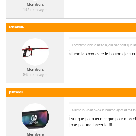
Members
192 messages
fabianvr6
comment faire la mise a jour sachant que mo
allume la xbox avec le bouton eject et 
Members
865 messages
pimsdou
allume la xbox avec le bouton eject et fait ta
t sur que j ai aucun risque pour mon x
j ose pas me lancer la !!!
Members