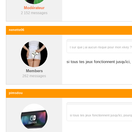
Modérateur
2 152 messages
nenette06
t sur que j ai aucun risque pour mon xkey ? 
si tous tes jeux fonctionnent jusqu'ici,
Members
262 messages
pimsdou
si tous tes jeux fonctionnent jusqu'ici, pourq