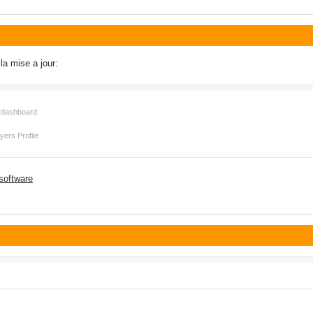
la mise a jour:
e dashboard
yers Profile
_software