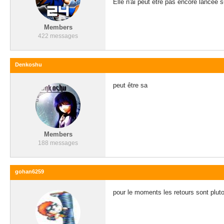
Elle n'ai peut être pas encore lancée 
Members
422 messages
Denkoshu
peut être sa
Members
188 messages
gohan6259
pour le moments les retours sont plut