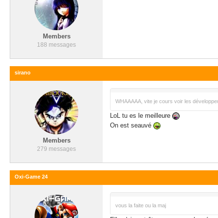
Members
188 messages
sirano
WHAAAAA, vite je cours voir les développe
LoL tu es le meilleure
On est seauvé
Members
279 messages
Oxi-Game 24
vous la faite ou la maj