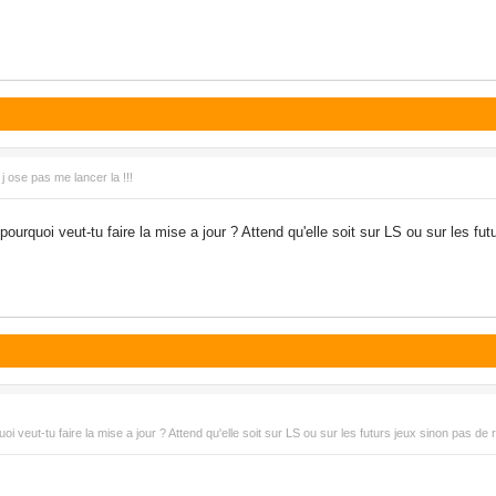
j ose pas me lancer la !!!
 pourquoi veut-tu faire la mise a jour ? Attend qu'elle soit sur LS ou sur les fut
uoi veut-tu faire la mise a jour ? Attend qu'elle soit sur LS ou sur les futurs jeux sinon pas de ra