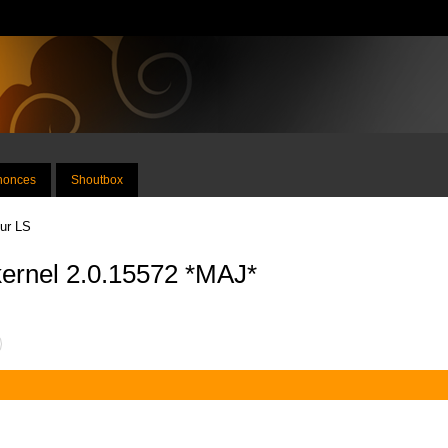
nnonces
Shoutbox
sur LS
kernel 2.0.15572 *MAJ*