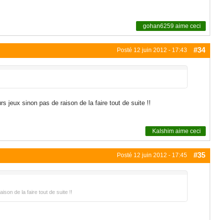
gohan6259
aime ceci
#34
Posté
12 juin 2012 - 17:43
urs jeux sinon pas de raison de la faire tout de suite !!
Kalshim
aime ceci
#35
Posté
12 juin 2012 - 17:45
ison de la faire tout de suite !!