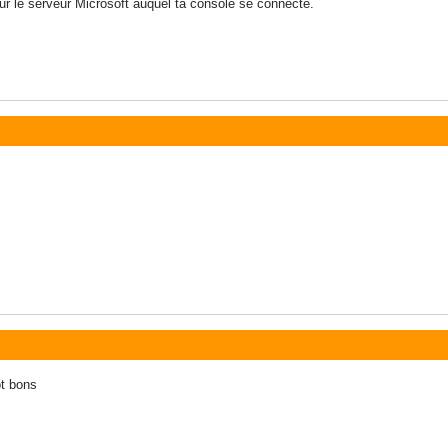
sur le serveur Microsoft auquel ta console se connecte.
ot bons