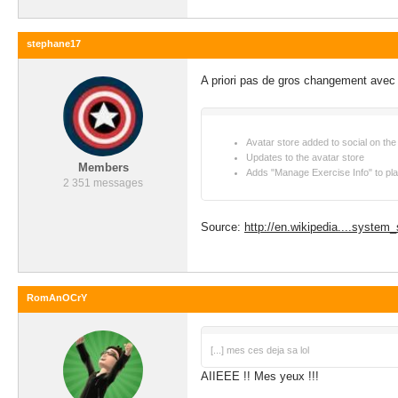
stephane17
A priori pas de gros changement avec 
Avatar store added to social on th
Updates to the avatar store
Members
Adds "Manage Exercise Info" to pla
2 351 messages
Source:
http://en.wikipedia....system
RomAnOCrY
[...] mes ces deja sa lol
AIIEEE !! Mes yeux !!!