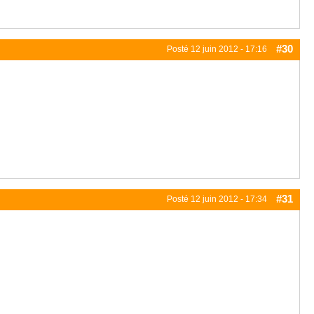
#30
Posté
12 juin 2012 - 17:16
#31
Posté
12 juin 2012 - 17:34