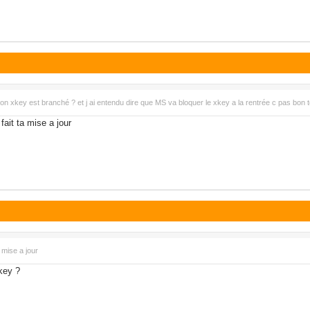
n xkey est branché ? et j ai entendu dire que MS va bloquer le xkey a la rentrée c pas bon tou
fait ta mise a jour
 mise a jour
key ?