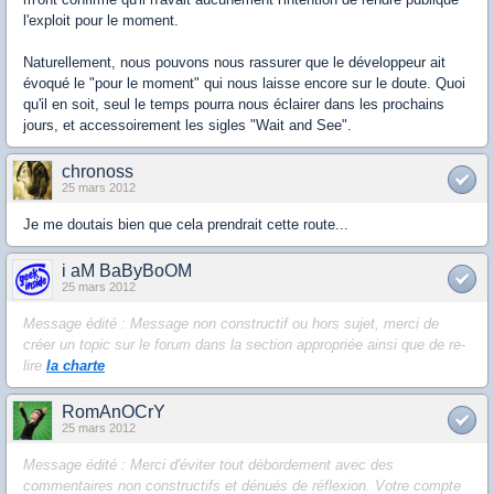
l'exploit pour le moment.
Naturellement, nous pouvons nous rassurer que le développeur ait
évoqué le "pour le moment" qui nous laisse encore sur le doute. Quoi
qu'il en soit, seul le temps pourra nous éclairer dans les prochains
jours, et accessoirement les sigles "Wait and See".
chronoss
25 mars 2012
Je me doutais bien que cela prendrait cette route...
i aM BaByBoOM
25 mars 2012
Message édité : Message non constructif ou hors sujet, merci de
créer un topic sur le forum dans la section appropriée ainsi que de re-
lire
la charte
RomAnOCrY
25 mars 2012
Message édité : Merci d'éviter tout débordement avec des
commentaires non constructifs et dénués de réflexion. Votre compte