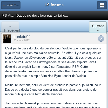
LS forums
← News et actualités postées sur LS
PS Vita : Davee ne dévoilera pas sa faille...
«
Suivant
Précédent
»
trunkdu92
25 mars 2012
C'est par le biais du blog du développeur Wololo que nous apprenons
aujourd'hui une bien mauvaise nouvelle. En effet, il y a cela quelques
jours, Davee, un développeur vétéran ayant déjà fait ses preuves sur
la scène PSP avec ses downgraders et ses divers exploits, avait
dévoilé son exploit kernel trouvé sur l'émulateur PSP. Cette
découverte était impressionnante car elle offrait beaucoup plus de
possibilités que le simple Vita Half Byte Loader de Wololo.
Malheureusement, celui-ci vient de prendre la parole aujourd'hui pour
Davee et a déclaré que ce dernier n'avait pas dans ses projets de
rendre publique cette formidable avancée :
J'ai contacté Davee et plusieurs sources fiables sur cet exploit qui
m'ont confirmé qu'il n'avait aucunement l'intention de rendre publique