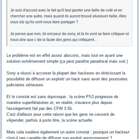
Je suis d'accord avec le fait qu'il faut garder une faille de coté et en
chercher une autre, mais quand ils auront trouvé plusieurs faille, êtes
vous sûr qu'ils vont nous faire partager ?
Je pense que non, ils ont peur de sony, et là ils vont se faire critiquer et
nous dire que c de la faute des gens qui critiquent...
Le problème est en effet assez abscons, mais tout en ayant une
solution extrêmement simple (ça peut paraître paradoxal mais soit.)
Sony a réussi à accoiser la plupart des hackeurs en étrécissant la
possibilité de diffuser un exploit/ un hack sans avoir des poursuites
judiciaires sérieuses.
Et le constat est sans équivoque : la scène PS3 progresse de
manière superfétatoires et, en réalité, n'avance plus depuis
l'assiègement fait par des CFW 3.55.
C'est d'ailleurs pour cette raison que les gens ne cessent de
vilipender, parfois à juste titre, la scène actuelle.
Mais cela soulève également un autre constat : pourquoi un hackeur
n'est-il pas capable de diffuser son exploit anonymement ?