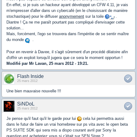
En effet, si je suis un hackeur ayant développé un CFW 4.11, je vais
m'empresser d'aller dans un cybercafé (en le choisissant de manière
stochastique) pour le diffuser
anonymement
sur la toile
.
Diantre ! Ça ne me paraît pourtant pas compliqué d'envisager cette
solution...
Mais, forcément, l'ego se trouvera dans l'impéritie de se sentir maître
du monde
.
Pour en revenir à Davee, il s'agit sûrement d'un procédé dilatoire afin
d'offrir un exploit lorsqu'il jugera que ce sera le moment opportun !
Modifié par Mr Lavan, 25 mars 2012 - 19:21.
Flash Inside
25 mars 2012
Une bien mauvaise nouvelle !!!
SiNDoL
25 mars 2012
Je pense qu'il faut qu'il le garde pour lui
cela lui permettra aussi
dans le futur de faire un vrai homebrew sur ps vita avec le open beta
PS SUITE SDK qui sera mis a dispo courant avril par Sony la
question est acheteriez vous si c'était sur SEN Store ?