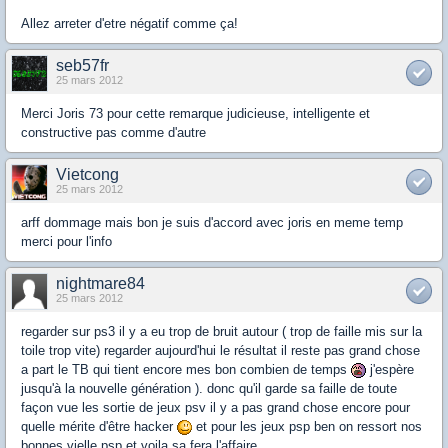
Allez arreter d'etre négatif comme ça!
seb57fr
25 mars 2012
Merci Joris 73 pour cette remarque judicieuse, intelligente et
constructive pas comme d'autre
Vietcong
25 mars 2012
arff dommage mais bon je suis d'accord avec joris en meme temp
merci pour l'info
nightmare84
25 mars 2012
regarder sur ps3 il y a eu trop de bruit autour ( trop de faille mis sur la
toile trop vite) regarder aujourd'hui le résultat il reste pas grand chose
a part le TB qui tient encore mes bon combien de temps
j'espère
jusqu'à la nouvelle génération ). donc qu'il garde sa faille de toute
façon vue les sortie de jeux psv il y a pas grand chose encore pour
quelle mérite d'être hacker
et pour les jeux psp ben on ressort nos
bonnes vielle psp et voila sa fera l'affaire