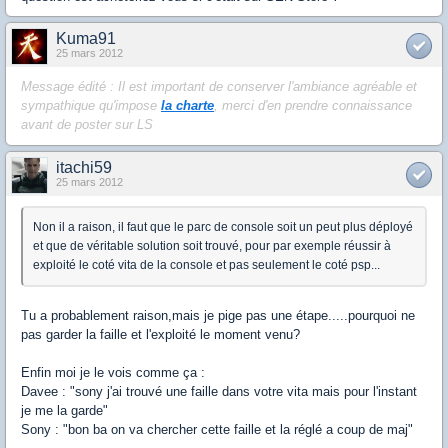
Kuma91
25 mars 2012
Message édité : Il est important de conserver l'ambiance agréable et
sympathique qu'impose
la charte
, merci d'en prendre connaissance
avant de poster sur LS
itachi59
25 mars 2012
Non il a raison, il faut que le parc de console soit un peut plus déployé
et que de véritable solution soit trouvé, pour par exemple réussir à
exploité le coté vita de la console et pas seulement le coté psp...
Tu a probablement raison,mais je pige pas une étape.....pourquoi ne
pas garder la faille et l'exploité le moment venu?
Enfin moi je le vois comme ça :
Davee : "sony j'ai trouvé une faille dans votre vita mais pour l'instant
je me la garde"
Sony : "bon ba on va chercher cette faille et la réglé a coup de maj"