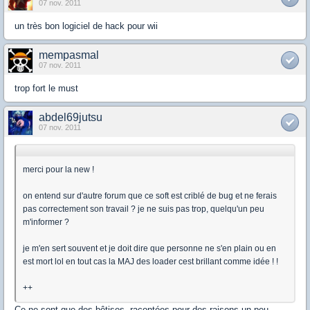
07 nov. 2011
un très bon logiciel de hack pour wii
mempasmal
07 nov. 2011
trop fort le must
abdel69jutsu
07 nov. 2011
merci pour la new !
on entend sur d'autre forum que ce soft est criblé de bug et ne ferais
pas correctement son travail ? je ne suis pas trop, quelqu'un peu
m'informer ?
je m'en sert souvent et je doit dire que personne ne s'en plain ou en
est mort lol en tout cas la MAJ des loader cest brillant comme idée ! !
++
Ce ne sont que des bêtises, racontées pour des raisons un peu