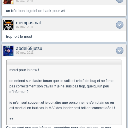
07 nov. 2011
un très bon logiciel de hack pour wii
mempasmal
07 nov. 2011
trop fort le must
abdel69jutsu
07 nov. 2011
merci pour la new !
on entend sur d'autre forum que ce soft est criblé de bug et ne ferais
pas correctement son travail ? je ne suis pas trop, quelqu'un peu
m'informer ?
je m'en sert souvent et je doit dire que personne ne s'en plain ou en
est mort lol en tout cas la MAJ des loader cest brillant comme idée ! !
++
Ce ne sont que des bêtises, racontées pour des raisons un peu