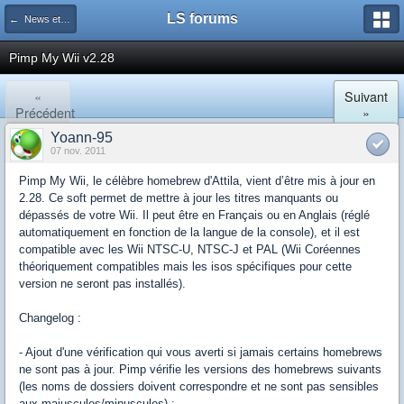
LS forums
← News et actualités postées sur LS
Pimp My Wii v2.28
«
Suivant
Précédent
»
Yoann-95
07 nov. 2011
Pimp My Wii, le célèbre homebrew d'Attila, vient d’être mis à jour en
2.28. Ce soft permet de mettre à jour les titres manquants ou
dépassés de votre Wii. Il peut être en Français ou en Anglais (réglé
automatiquement en fonction de la langue de la console), et il est
compatible avec les Wii NTSC-U, NTSC-J et PAL (Wii Coréennes
théoriquement compatibles mais les isos spécifiques pour cette
version ne seront pas installés).
Changelog :
- Ajout d'une vérification qui vous averti si jamais certains homebrews
ne sont pas à jour. Pimp vérifie les versions des homebrews suivants
(les noms de dossiers doivent correspondre et ne sont pas sensibles
aux majuscules/minuscules) :