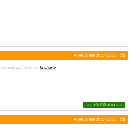
#5
Posté
10 juin 2011 - 21:12
iée ainsi que de re-lire
la charte
aurel9z350
aime ceci
#6
Posté
10 juin 2011 - 21:13