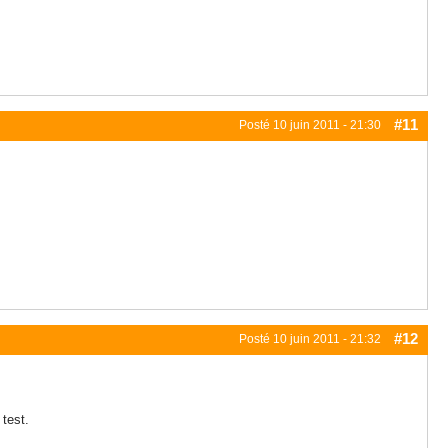
#11
Posté
10 juin 2011 - 21:30
#12
Posté
10 juin 2011 - 21:32
 test.