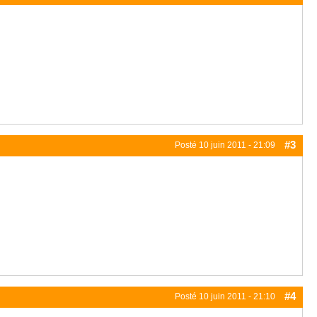
#3
Posté
10 juin 2011 - 21:09
#4
Posté
10 juin 2011 - 21:10