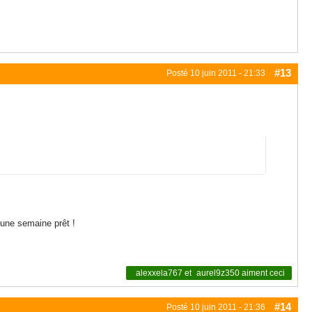
#13
Posté
10 juin 2011 - 21:33
à une semaine prêt !
alexxela767
et
aurel9z350
aiment ceci
#14
Posté
10 juin 2011 - 21:36