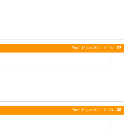
#7
Posté
10 juin 2011 - 21:14
#8
Posté
10 juin 2011 - 21:20