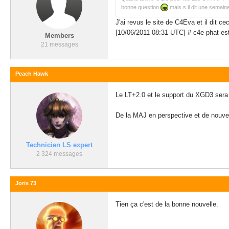
bonne question
mais s il dit une semain
J'ai revus le site de C4Eva et il dit cec
[10/06/2011 08:31 UTC] # c4e
phat es
Members
21 messages
Peach Hawk
Le LT+2.0 et le support du XGD3 sera 
De la MAJ en perspective et de nouvea
Technicien LS expert
2 324 messages
Joris 73
Tien ça c'est de la bonne nouvelle.