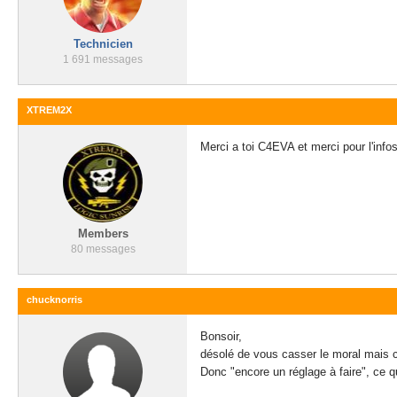
Technicien
1 691 messages
XTREM2X
Merci a toi C4EVA et merci pour l'infos
Members
80 messages
chucknorris
Bonsoir,
désolé de vous casser le moral mais c'
Donc "encore un réglage à faire", ce qu