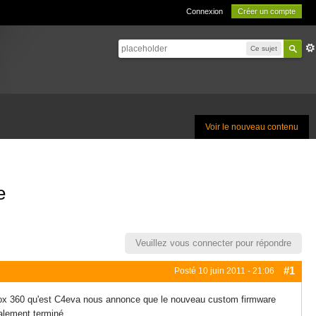
Connexion
Créer un compte
Ce sujet
Voir le nouveau contenu
e
Veuillez vous connecter pour répondre
#1
Posté
10 juin 2011 - 21:06
Xbox 360 qu'est C4eva nous annonce que le nouveau custom firmware
talement terminé.