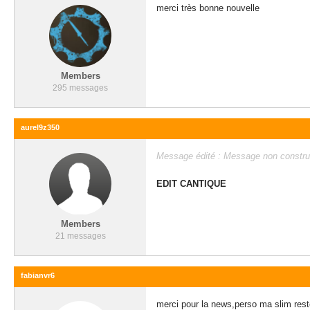
merci très bonne nouvelle
Members
295 messages
aurel9z350
Message édité : Message non constructi
EDIT CANTIQUE
Members
21 messages
fabianvr6
merci pour la news,perso ma slim reste