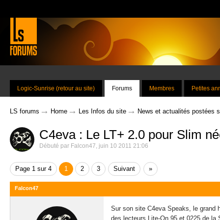
Logic-Sunrise (retour au site)
Forums
Membres
Petites a
→
→
→
LS forums
Home
Les Infos du site
News et actualités postées 
C4eva : Le LT+ 2.0 pour Slim né
Débuté par
Falcon47
,
juin 10 2011 21:06
Page 1 sur 4
1
2
3
Suivant
»
Falcon47
Sur son site C4eva Speaks, le grand 
des lecteurs Lite-On 95 et 0225 de la 