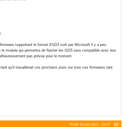
irmware supportant le format XGD3 sorti par Microsoft il y a peu.
 le module qui permettra de flasher les 0225 sera compatible avec leur
t malheureusement pas prévue pour le moment.
aré qu'il travaillerait ces prochains jours sur tous ces firmwares tant
#2
Posté
10 juin 2011 - 21:07