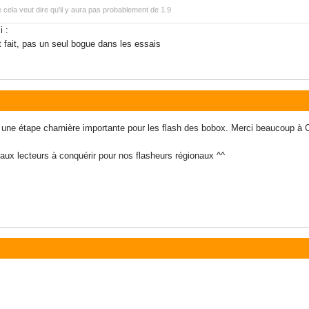
e cela veut dire qu'il y aura pas probablement de 1.9
i :
t fait, pas un seul bogue dans les essais
une étape charnière importante pour les flash des bobox. Merci beaucoup à C
ux lecteurs à conquérir pour nos flasheurs régionaux ^^