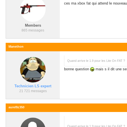
ces ma xbox fat qui attend le nouveau
Members
865 messages
Manethon
Quand arrive le 1.9 pour les Lite On FAT ?
bonne question
mais s il dit une s
Technicien LS expert
21 721 messages
aurel9z350
Quand arrive le 1.9 pour les Lite On FAT ?