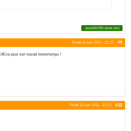
aurel9z350
aime ceci
#9
Posté
10 juin 2011 - 21:22
4Eva pour son travail ininterrompu !
#10
Posté
10 juin 2011 - 21:23