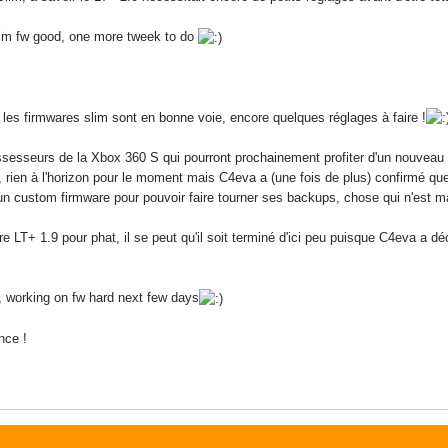
lim fw good, one more tweek to do
s firmwares slim sont en bonne voie, encore quelques réglages à faire !
sesseurs de la Xbox 360 S qui pourront prochainement profiter d'un nouveau f
 rien à l'horizon pour le moment mais C4eva a (une fois de plus) confirmé que
qu'un custom firmware pour pouvoir faire tourner ses backups, chose qui n'es
 LT+ 1.9 pour phat, il se peut qu'il soit terminé d'ici peu puisque C4eva a décl
 working on fw hard next few days
nce !