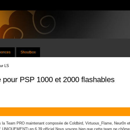
nnonces
Shoutbox
sur LS
pour PSP 1000 et 2000 flashables
s la Team PRO maintenant composée de Coldbird, Virtuous_Flame, Neur0n et 
IQUEMENT) en 6.39 officiel.Nous voyons bien que cette team ne chôme pas