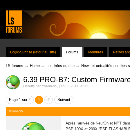
Logic-Sunrise (retour au site)
Forums
Membres
Petites a
→
→
→
LS forums
Home
Les Infos du site
News et actualités postées 
6.39 PRO-B7: Custom Firmware 
Débuté par
Yoann-95
,
juin 05 2011 16:32
Page 1 sur 2
1
2
Suivant
Yoann-95
Après l'arrivée de NeurOn et NPT dan
PSP 100X et 200X (PSP FLASHABLE UN