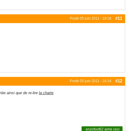
#11
Posté
05 juin 2011 - 18:16
#12
Posté
05 juin 2011 - 18:34
iée ainsi que de re-lire
la charte
enzofoot62
aime ceci