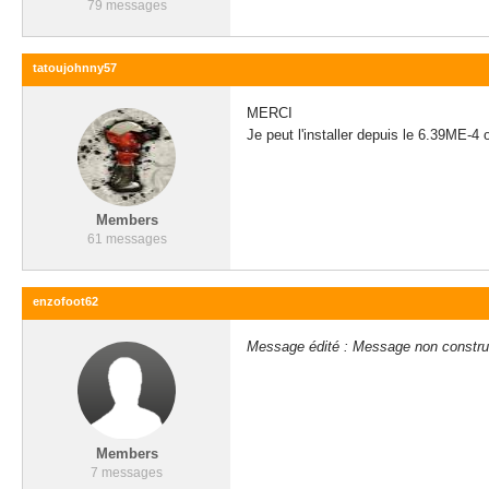
79 messages
tatoujohnny57
MERCI
Je peut l'installer depuis le 6.39ME-4 o
Members
61 messages
enzofoot62
Message édité : Message non constructi
Members
7 messages