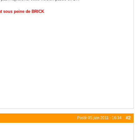
nt sous peine de BRICK
#2
Posté
05 juin 2011 - 16:34