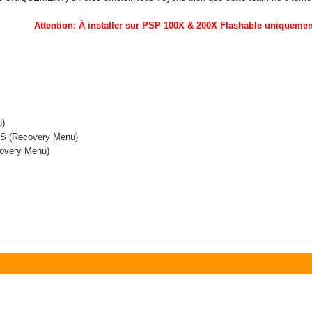
Attention: À installer sur PSP 100X & 200X Flashable uniqueme
u
)
S
(
Recovery
Menu
)
overy
Menu
)