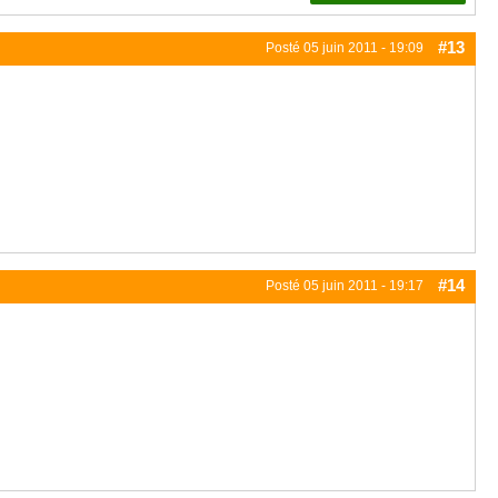
#13
Posté
05 juin 2011 - 19:09
#14
Posté
05 juin 2011 - 19:17