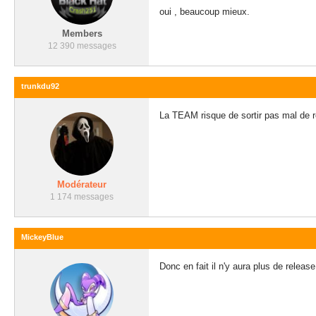
oui , beaucoup mieux.
Members
12 390 messages
trunkdu92
La TEAM risque de sortir pas mal de re
Modérateur
1 174 messages
MickeyBlue
Donc en fait il n'y aura plus de relea