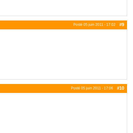
#9
Posté
05 juin 2011 - 17:02
#10
Posté
05 juin 2011 - 17:06