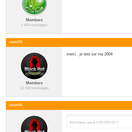
Members
1 444 messages
crash251
merci , je test sur ma 2004
Members
12 390 messages
crash251
Est il mieux que le 5.50 GEN D3 ?