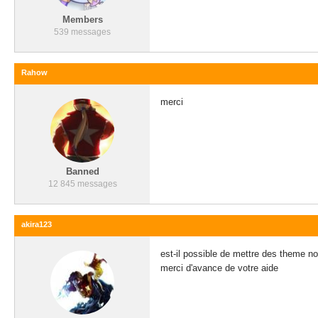
Members
539 messages
Rahow
merci
Banned
12 845 messages
akira123
est-il possible de mettre des theme no
merci d'avance de votre aide