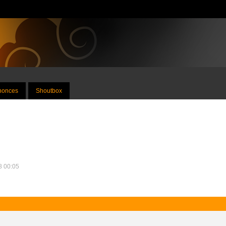
nnonces
Shoutbox
18 00:05