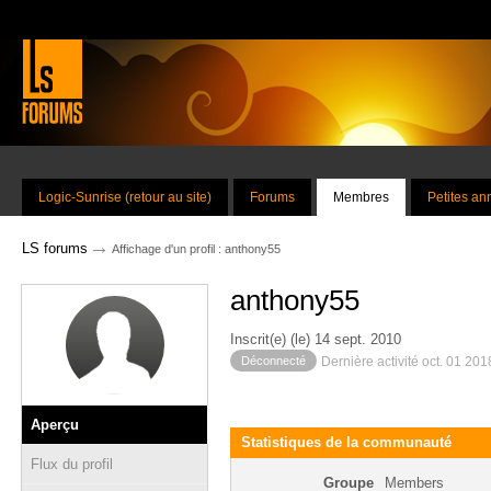
Logic-Sunrise (retour au site)
Forums
Membres
Petites a
→
LS forums
Affichage d'un profil : anthony55
anthony55
Inscrit(e) (le) 14 sept. 2010
Déconnecté
Dernière activité oct. 01 20
Aperçu
Statistiques de la communauté
Flux du profil
Groupe
Members