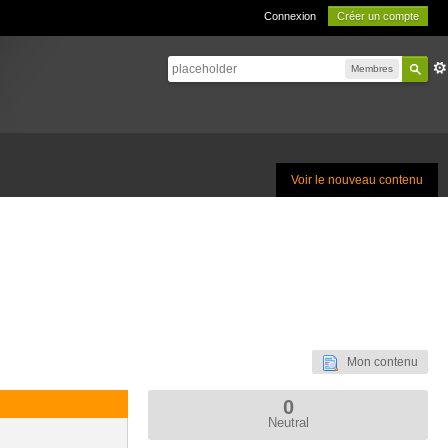
Connexion
Créer un compte
Membres
Voir le nouveau contenu
Mon contenu
0
Neutral