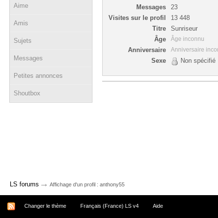
Aime
Messages
23
Visites sur le profil
13 448
Amis
Titre
Sunriseur
Âge
Âge inconnu
Sujets
Anniversaire
Anniversaire inc
Messages
Sexe
Non spécifié
Petites annonces
Shoutbox
→
LS forums
Affichage d'un profil : anthony55
Changer le thème
Français (France) LS v4
Aide