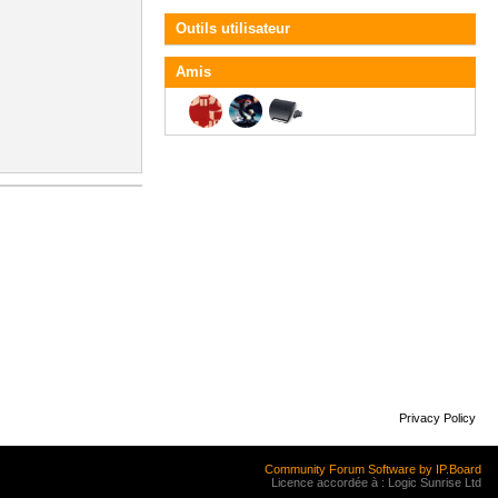
Outils utilisateur
Amis
Privacy Policy
Community Forum Software by IP.Board
Licence accordée à : Logic Sunrise Ltd