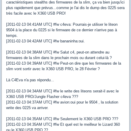
caractéristiques stealths des firmwares de la slim, ça va bien jusqu'ici
plus rapidement que prévus...comme je l'ai dis le dump des 0225 sera
très facile avec le X360 USB PRO!
[2011-02-13 04:41AM UTC] #fw c4eva: Pourrais-je utiliser le liteon
9504 à la place du 0225 si le firmware de ce dernier n'arrive pas à
temps.
[2011-02-13 04:42AM UTC] #fw bananinha:oui.
[2011-02-13 04:38AM UTC] #fw Salut c4, peut-on attendre au
firmwares de la slim dans le prochain mois ou durant celui-là ?
[2011-02-13 04:39AM UTC] #fw Peut-on dire que les firmwares de la
slim vont sortir avec le X360 USB PRO, le 28 Février ?
Là C4Eva n'a pas répondu...
[2011-02-13 04:34AM UTC] #fw le write des liteons serait-il avec le
X360 USB PRO/Jungle Flasher c4eva ???
[2011-02-13 04:37AM UTC] #fw avion:oui pour le 9504 , la solution
write des 0225 va arriver.
[2011-02-13 04:35AM UTC] #fw Seulement le X360 USB PRO ???
[2011-02-13 04:35AM UTC] #fw Et quel est le meilleur le Lizard 360
ou le X360 USB PRO ??