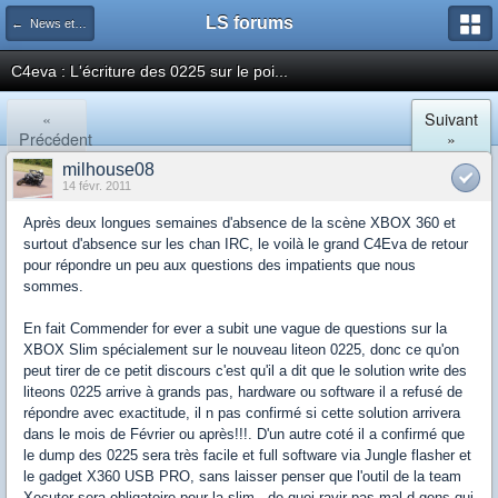
LS forums
← News et actualités postées sur LS
C4eva : L'écriture des 0225 sur le poi...
«
Suivant
Précédent
»
milhouse08
14 févr. 2011
Après deux longues semaines d'absence de la scène XBOX 360 et
surtout d'absence sur les chan IRC, le voilà le grand C4Eva de retour
pour répondre un peu aux questions des impatients que nous
sommes.
En fait Commender for ever a subit une vague de questions sur la
XBOX Slim spécialement sur le nouveau liteon 0225, donc ce qu'on
peut tirer de ce petit discours c'est qu'il a dit que le solution write des
liteons 0225 arrive à grands pas, hardware ou software il a refusé de
répondre avec exactitude, il n pas confirmé si cette solution arrivera
dans le mois de Février ou après!!!. D'un autre coté il a confirmé que
le dump des 0225 sera très facile et full software via Jungle flasher et
le gadget X360 USB PRO, sans laisser penser que l'outil de la team
Xecuter sera obligatoire pour la slim...de quoi ravir pas mal d gens qui