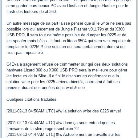
aime garder leurs beaux PC avec Dosflash et Jungle Flasher pour le
flash des lecteurs de al 360.
Un autre message de sa part laisse penser que si le write ne sera pas
possible lors du lancement de Jungle Flasher v0.1.79b et du X360
USB PRO, il sera tout de même possible de dumper les 0225 et de
les spoofer mais hélas...il faut un liteon 9504 qui sera seul capable de
remplacer le 0225!!!! une solution qui sera certainement dure si ce
n'est pas impossible .
C4Eva a sagement refusé de commenter sur qui des deux solutions
hardware Lizard 360 ou X360 USB PRO sera la meilleure pour gérer
les lecteurs de la Slim. Il a fini le discours en confirmant que la
solution write pour les 0225 arrivera bientôt, notre ami à fait ses
preuves durant des années donc wait & see .
Quelques citations traduites:
[2011-02-13 04:50AM UTC] #fw la solution write des 0225 arrive!
[2011-02-13 04:44AM UTC] #fw donc ça sous-entend que les
firmwares de la slim progressent bien ??
[2011-02-13 04:47AM UTC] #fw Actuellement on travaille sur les