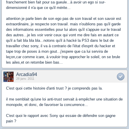
franchement bien fait pour sa gueule...à avoir un ego si sur-
dimensionné il n'a que ce qu'il mérite...
attention je parle bien de son ego pas de son travail et son savoir est
extraordinaire, je respecte son travail. mais n'oublions pas qu'il garde
des informations essentielles pour lui alors qu'il s'appuie sur le travail
des autres...je les voir venir ceux qui vont me dire fais en autant ce
qu'il a fait bla bla bla...notons qu'il à hacké la PS3 dans le but de
travailler chez sony, il va à contrario de l'état d'esprit du hacker et
tape trop de poses à mon gout...j'espere que ca lui servira de
leçon,car comme icare, à vouloir trop approcher le soleil, on se brule
les ailes,et on retombe bien bas...
Arcadia94
28 janv. 2011
C'est quoi cette histoire d'anti trust ? je comprends pas la.
il me semblait qu'une loi anti-trust servait à empêcher une situation de
monopole, et donc, de favoriser la concurrence...
C'est quoi le rapport avec Sony qui essaie de défendre son gagne
pain ?