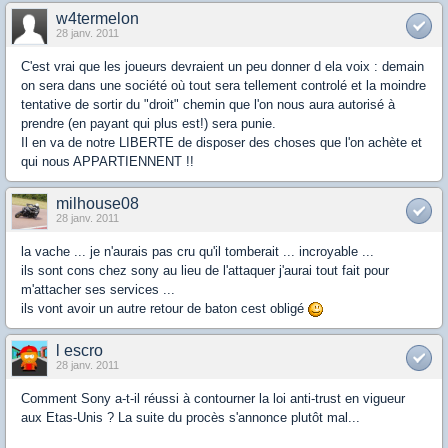
w4termelon
28 janv. 2011
C'est vrai que les joueurs devraient un peu donner d ela voix : demain
on sera dans une société où tout sera tellement controlé et la moindre
tentative de sortir du "droit" chemin que l'on nous aura autorisé à
prendre (en payant qui plus est!) sera punie.
Il en va de notre LIBERTE de disposer des choses que l'on achète et
qui nous APPARTIENNENT !!
milhouse08
28 janv. 2011
la vache ... je n'aurais pas cru qu'il tomberait ... incroyable ...
ils sont cons chez sony au lieu de l'attaquer j'aurai tout fait pour
m'attacher ses services ...
ils vont avoir un autre retour de baton cest obligé
l escro
28 janv. 2011
Comment Sony a-t-il réussi à contourner la loi anti-trust en vigueur
aux Etas-Unis ? La suite du procès s'annonce plutôt mal...