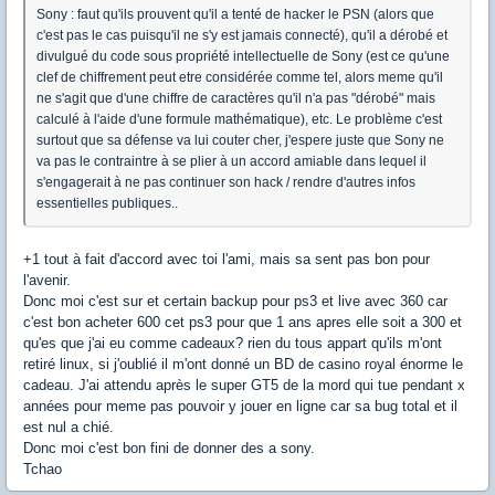
Sony : faut qu'ils prouvent qu'il a tenté de hacker le PSN (alors que
c'est pas le cas puisqu'il ne s'y est jamais connecté), qu'il a dérobé et
divulgué du code sous propriété intellectuelle de Sony (est ce qu'une
clef de chiffrement peut etre considérée comme tel, alors meme qu'il
ne s'agit que d'une chiffre de caractères qu'il n'a pas "dérobé" mais
calculé à l'aide d'une formule mathématique), etc. Le problème c'est
surtout que sa défense va lui couter cher, j'espere juste que Sony ne
va pas le contraintre à se plier à un accord amiable dans lequel il
s'engagerait à ne pas continuer son hack / rendre d'autres infos
essentielles publiques..
+1 tout à fait d'accord avec toi l'ami, mais sa sent pas bon pour
l'avenir.
Donc moi c'est sur et certain backup pour ps3 et live avec 360 car
c'est bon acheter 600 cet ps3 pour que 1 ans apres elle soit a 300 et
qu'es que j'ai eu comme cadeaux? rien du tous appart qu'ils m'ont
retiré linux, si j'oublié il m'ont donné un BD de casino royal énorme le
cadeau. J'ai attendu après le super GT5 de la mord qui tue pendant x
années pour meme pas pouvoir y jouer en ligne car sa bug total et il
est nul a chié.
Donc moi c'est bon fini de donner des a sony.
Tchao