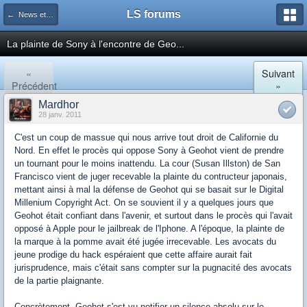
LS forums
← News et actualités postées sur LS
La plainte de Sony à l'encontre de Geo...
«
Suivant
Précédent
»
Mardhor
28 janv. 2011
C'est un coup de massue qui nous arrive tout droit de Californie du
Nord. En effet le procès qui oppose Sony à Geohot vient de prendre
un tournant pour le moins inattendu. La cour (Susan Illston) de San
Francisco vient de juger recevable la plainte du contructeur japonais,
mettant ainsi à mal la défense de Geohot qui se basait sur le Digital
Millenium Copyright Act. On se souvient il y a quelques jours que
Geohot était confiant dans l'avenir, et surtout dans le procès qui l'avait
opposé à Apple pour le jailbreak de l'Iphone. A l'époque, la plainte de
la marque à la pomme avait été jugée irrecevable. Les avocats du
jeune prodige du hack espéraient que cette affaire aurait fait
jurisprudence, mais c'était sans compter sur la pugnacité des avocats
de la partie plaignante.
Concrètement, Geohot s'est vu notifier un silence absolu sur le