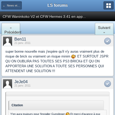
LS forums
← News et actualités postées sur LS
CFW Waninkoko V2 et CFW Hermes 3.41 en app...
«
Suivant
Précédent
»
Ben11
21 janv. 2011
super bonne nouvelle mais j'espère qu'il n'y auras vraiment plus de
risque de brick ou vraiment un risque minim
! ET SURTOUT JSPR
QU ON OUBLIRA PAS TOUTES SES PS3 BRICKé ET QU ON
APPORTERA UNE SOLUTION A TOUTE SES PERSONNES QUI
ATTENDENT UNE SOLUTION !!!
JeJe04
21 janv. 2011
Citation
Y'en aura toujours pour l'installer Gunslinger
Et merci d'avance à eux