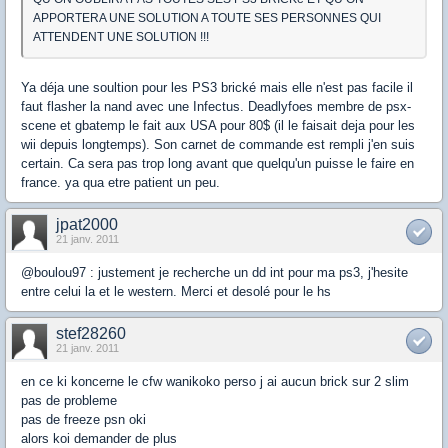
APPORTERA UNE SOLUTION A TOUTE SES PERSONNES QUI
ATTENDENT UNE SOLUTION !!!
Ya déja une soultion pour les PS3 brické mais elle n'est pas facile il
faut flasher la nand avec une Infectus. Deadlyfoes membre de psx-
scene et gbatemp le fait aux USA pour 80$ (il le faisait deja pour les
wii depuis longtemps). Son carnet de commande est rempli j'en suis
certain. Ca sera pas trop long avant que quelqu'un puisse le faire en
france. ya qua etre patient un peu.
jpat2000
21 janv. 2011
@boulou97 : justement je recherche un dd int pour ma ps3, j'hesite
entre celui la et le western. Merci et desolé pour le hs
stef28260
21 janv. 2011
en ce ki koncerne le cfw wanikoko perso j ai aucun brick sur 2 slim
pas de probleme
pas de freeze psn oki
alors koi demander de plus