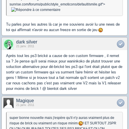
sunrise.com/forums/public/style_emoticons/default/smile.gif">
Tu parles pour les autres là car je me souviens avoir lu une news de
toi qui affirmait n'avoir eu aucun freeze en sortie de jeu
dark silver
21 janv. 2011
Après tout les ps3 brické a cause de son custom firmware , il remet
sa ? Je pense qu'il serai mieux pour waninkoko de plutot trouver une
soluction alternative pour dé-brické les ps3 qui l'ont était plutot que de
sortir un custom firmware qui va surment faire frémir et hésiter les
gens ! Même si je trouve tout a fait normale qu'il sortent un patch v2
car nous cachons pas c'est pas vraiment une V2 mais la V1 releaser
pour moins de brick ! @ bientot dark silver
Magique
21 janv. 2011
super bonne nouvelle mais j'espère qu'il n'y auras vraiment plus de
risque de brick ou vraiment un risque minim
! ET SURTOUT JSPR
QU ON OUBLIRA PAS TOUTES SES PS3 BRICKé ET QU ON