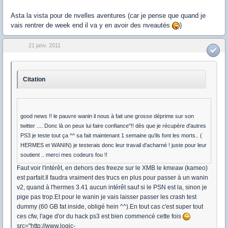
Asta la vista pour de nvelles aventures (car je pense que quand je
vais rentrer de week end il va y en avoir des nveautés
)
21 janv. 2011
Citation
good news !! le pauvre wanin il nous à fait une grosse déprime sur son
twitter .... Donc là on peux lui faire confiance"!! dès que je récupère d'autres
PS3 je teste tout ça ^^ sa fait maintenant 1 semaine qu'ils font les morts.. (
HERMES et WANIN) je testerais donc leur travail d'acharné ! juste pour leur
soutient .. merci mes codeurs fou !!
Faut voir l'intérêt, en dehors des freeze sur le XMB le kmeaw (kameo)
est parfait.Il faudra vraiment des trucs en plus pour passer à un wanin
v2, quand à l'hermes 3.41 aucun intérêt sauf si le PSN est la, sinon je
pige pas trop.Et pour le wanin je vais laisser passer les crash test
dummy (60 GB fat inside, obligé hein ^^).En tout cas c'est super tout
ces cfw, l'age d'or du hack ps3 est bien commencé cette fois
src="http://www.logic-