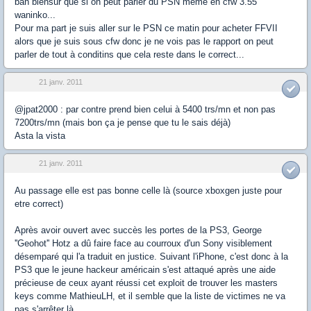
bah biensur que si on peut parler du PSN meme en cfw 3.55
waninko...
Pour ma part je suis aller sur le PSN ce matin pour acheter FFVII
alors que je suis sous cfw donc je ne vois pas le rapport on peut
parler de tout à conditins que cela reste dans le correct...
21 janv. 2011
@jpat2000 : par contre prend bien celui à 5400 trs/mn et non pas
7200trs/mn (mais bon ça je pense que tu le sais déjà)
Asta la vista
21 janv. 2011
Au passage elle est pas bonne celle là (source xboxgen juste pour
etre correct)
Après avoir ouvert avec succès les portes de la PS3, George
''Geohot'' Hotz a dû faire face au courroux d'un Sony visiblement
désemparé qui l'a traduit en justice. Suivant l'iPhone, c'est donc à la
PS3 que le jeune hackeur américain s'est attaqué après une aide
précieuse de ceux ayant réussi cet exploit de trouver les masters
keys comme MathieuLH, et il semble que la liste de victimes ne va
pas s'arrêter là.