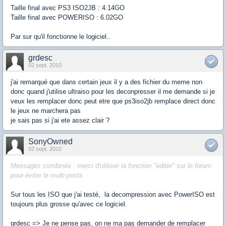
Taille final avec PS3 ISO2JB : 4.14GO
Taille final avec POWERISO : 6.02GO
Par sur qu'il fonctionne le logiciel..
grdesc
02 sept. 2010
j'ai remarqué que dans certain jeux il y a des fichier du meme non
donc quand j'utilise ultraiso pour les deconpresser il me demande si je
veux les remplacer donc peut etre que ps3iso2jb remplace direct donc
le jeux ne marchera pas
je sais pas si j'ai ete assez clair ?
SonyOwned
02 sept. 2010
Messages combinés : merci d'utiliser la fonction "éditer" sur le forum
pour éviter le multi-posts
Sur tous les ISO que j'ai testé, la decompression avec PowerISO est
toujours plus grosse qu'avec ce logiciel.
grdesc => Je ne pense pas, on ne ma pas demander de remplacer