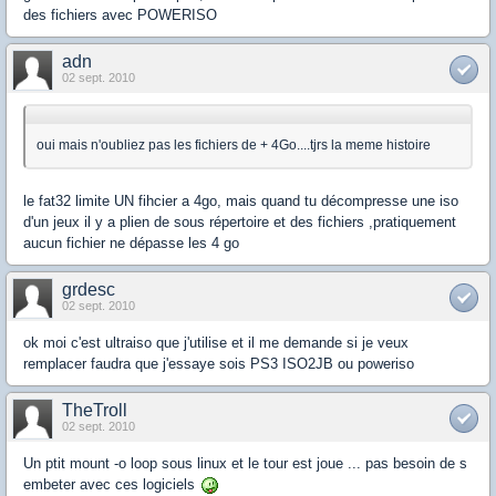
des fichiers avec POWERISO
adn
02 sept. 2010
oui mais n'oubliez pas les fichiers de + 4Go....tjrs la meme histoire
le fat32 limite UN fihcier a 4go, mais quand tu décompresse une iso
d'un jeux il y a plien de sous répertoire et des fichiers ,pratiquement
aucun fichier ne dépasse les 4 go
grdesc
02 sept. 2010
ok moi c'est ultraiso que j'utilise et il me demande si je veux
remplacer faudra que j'essaye sois PS3 ISO2JB ou poweriso
TheTroll
02 sept. 2010
Un ptit mount -o loop sous linux et le tour est joue ... pas besoin de s
embeter avec ces logiciels