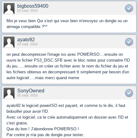
bigboss59400
02 sept. 2010
Moi je veux bien Qui s'est qui veux bien m'envoyez un dongle ou un
atmega compatible ?^^
ayato92
02 sept. 2010
on peut decompresser l'image iso avec POWERISO....ensuite on
ouvre le fichier PS3_DISC.SFB avec le bloc notes pour connaitre l'ID
du jeu......ensuite on créer un fichier avec le nom du fichier du jeu et
les fichiers obtenus en decompressant tt simplement par besoin d'un
autre logiciel.....mais merci quand meme
SonyOwned
02 sept. 2010
ayato92 le logiciel powerISO est payant, et comme tu le dis, il faut
bidouiller pour avoir l'ID.
Avec ce logiciel, ca te crée automatiquement un dossier avec l'ID et
c'est gratos.
Que du bon ! J'abondonne POWERISO !
Par contre je n'ai pas de dongle pour tester..