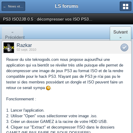
LS forums
← News et actualités postées sur LS
PS3 ISO2JB 0.5 : décompresser vos ISO PS3...
«
Suivant
Précédent
»
Razkar
02 sept. 2010
Reaver du site teknogods.com nous propose aujourd'hui une
application qui va bientôt se révéler très utile puisque elle permet de
décompresser une image de jeux PS3 au format ISO et de la rendre
compatible pour le hack PS3. N'ayant pas de PS3 je n'ai pas pu le
tester si des membres possédant un dongle et ISO peuvent faire un
retour ce serait sympa
.
Fonctionnement :
1. Lancer l'application.
2. Utiliser "Open" vous sélectionner votre image .iso.
3. Créer un dossier GAMEZ à la racine de votre HDD USB.
4. Cliquer sur "Extract" et decompresser l'ISO dans le dossiers
GAMEZ (NE PAS FAIRE DE SOUS DOSSIERS).