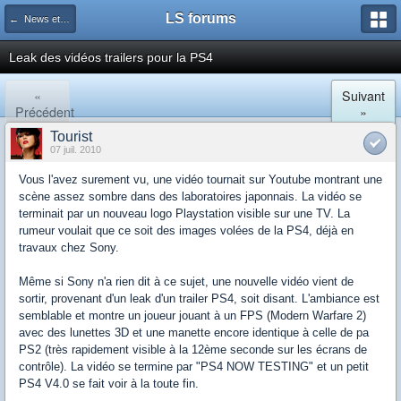
LS forums
← News et actualités postées sur LS
Leak des vidéos trailers pour la PS4
«
Suivant
Précédent
»
Tourist
07 juil. 2010
Vous l'avez surement vu, une vidéo tournait sur Youtube montrant une
scène assez sombre dans des laboratoires japonnais. La vidéo se
terminait par un nouveau logo Playstation visible sur une TV. La
rumeur voulait que ce soit des images volées de la PS4, déjà en
travaux chez Sony.
Même si Sony n'a rien dit à ce sujet, une nouvelle vidéo vient de
sortir, provenant d'un leak d'un trailer PS4, soit disant. L'ambiance est
semblable et montre un joueur jouant à un FPS (Modern Warfare 2)
avec des lunettes 3D et une manette encore identique à celle de pa
PS2 (très rapidement visible à la 12ème seconde sur les écrans de
contrôle). La vidéo se termine par "PS4 NOW TESTING" et un petit
PS4 V4.0 se fait voir à la toute fin.