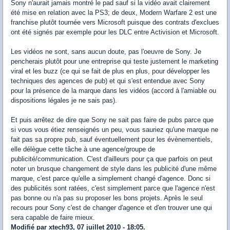
Sony n'aurait jamais montré le pad sauf si la vidéo avait clairement
été mise en relation avec la PS3; de deux, Modern Warfare 2 est une
franchise plutôt tournée vers Microsoft puisque des contrats d'exclues
ont été signés par exemple pour les DLC entre Activision et Microsoft.
Les vidéos ne sont, sans aucun doute, pas l'oeuvre de Sony. Je
pencherais plutôt pour une entreprise qui teste justement le marketing
viral et les buzz (ce qui se fait de plus en plus, pour développer les
techniques des agences de pub) et qui s'est entendue avec Sony
pour la présence de la marque dans les vidéos (accord à l'amiable ou
dispositions légales je ne sais pas).
Et puis arrêtez de dire que Sony ne sait pas faire de pubs parce que
si vous vous étiez renseignés un peu, vous sauriez qu'une marque ne
fait pas sa propre pub, sauf éventuellement pour les évènementiels,
elle délègue cette tâche à une agence/groupe de
publicité/communication. C'est d'ailleurs pour ça que parfois on peut
noter un brusque changement de style dans les publicité d'une même
marque, c'est parce qu'elle a simplement changé d'agence. Donc si
des publicités sont ratées, c'est simplement parce que l'agence n'est
pas bonne ou n'a pas su proposer les bons projets. Après le seul
recours pour Sony c'est de changer d'agence et d'en trouver une qui
sera capable de faire mieux.
Modifié par xtech93, 07 juillet 2010 - 18:05.