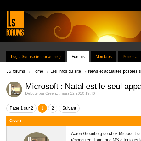
Logic-Sunrise (retour au site)
Forums
Membres
Petites a
→
→
→
LS forums
Home
Les Infos du site
News et actualités postées 
Microsoft : Natal est le seul appa
Débuté par
Greenz
,
mars 12 2010 19:46
Page 1 sur 2
1
2
Suivant
Greenz
Aaron Greenberg de chez Microsoft qu
répondu en disant que MS a toujours les