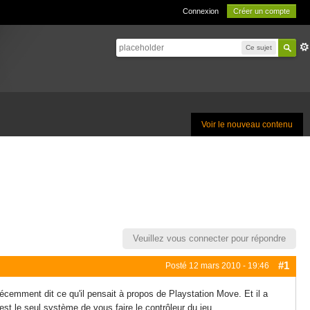
Connexion
Créer un compte
Ce sujet
Voir le nouveau contenu
Veuillez vous connecter pour répondre
#1
Posté
12 mars 2010 - 19:46
emment dit ce qu'il pensait à propos de Playstation Move. Et il a
 est le seul système de vous faire le contrôleur du jeu.