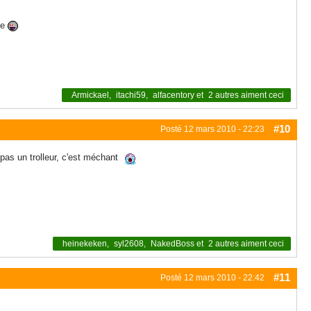
ce
Armickael
,
itachi59
,
alfacentory
et
2 autres
aiment ceci
#10
Posté
12 mars 2010 - 22:23
s pas un trolleur, c'est méchant
heinekeken
,
syl2608
,
NakedBoss
et
2 autres
aiment ceci
#11
Posté
12 mars 2010 - 22:42