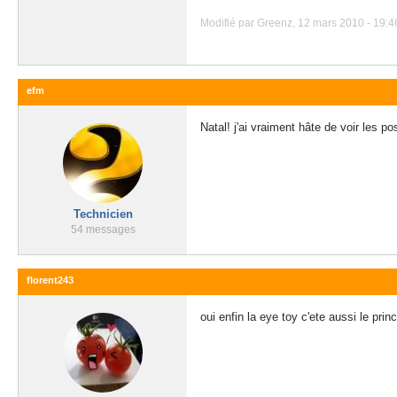
Modifié par Greenz, 12 mars 2010 - 19:4
efm
Natal! j'ai vraiment hâte de voir les p
Technicien
54 messages
florent243
oui enfin la eye toy c'ete aussi le prin