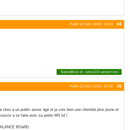
#4
Posté
12 mars 2010 - 20:10
NakedBoss
et
cobra333
aiment ceci
#5
Posté
12 mars 2010 - 20:30
a xbox a un public assez âgé et je vois bien une clientèle plus jeune et
oucis a se faire avec sa petite WII lol !
de BALANCE BOaRD.