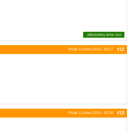
alfacentory
aime ceci
#12
Posté
13 mars 2010 - 00:17
#13
Posté
13 mars 2010 - 00:28