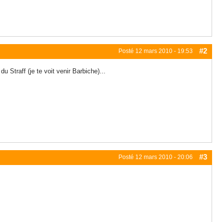
#2
Posté
12 mars 2010 - 19:53
u Straff (je te voit venir Barbiche)...
#3
Posté
12 mars 2010 - 20:06