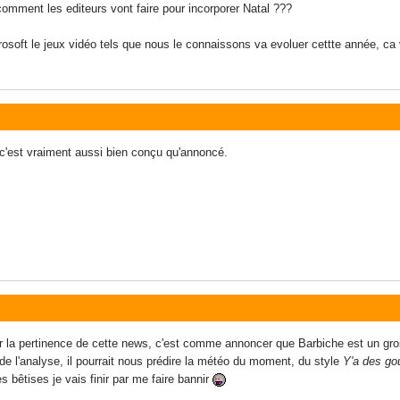
omment les editeurs vont faire pour incorporer Natal ???
osoft le jeux vidéo tels que nous le connaissons va evoluer cettte année, ca va
 c'est vraiment aussi bien conçu qu'annoncé.
 la pertinence de cette news, c'est comme annoncer que Barbiche est un gros 
e l'analyse, il pourrait nous prédire la météo du moment, du style
Y'a des gou
s bêtises je vais finir par me faire bannir