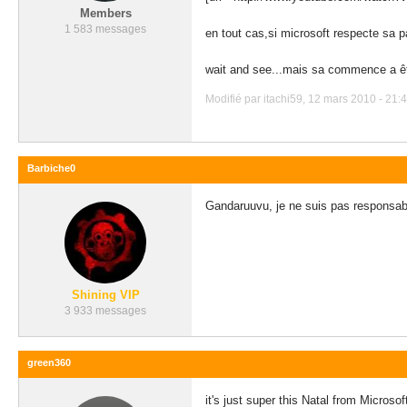
Members
1 583 messages
en tout cas,si microsoft respecte sa
wait and see...mais sa commence a êt
Modifié par itachi59, 12 mars 2010 - 21:4
Barbiche0
Gandaruuvu, je ne suis pas responsab
Shining VIP
3 933 messages
green360
it's just super this Natal from Microsof