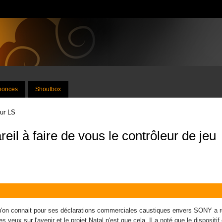
nnonces
Shoutbox
sur LS
reil à faire de vous le contrôleur de jeu
'on connait pour ses déclarations commerciales caustiques envers SONY a réc
 yeux sur l'avenir et le projet Natal n'est que cela. Il a noté que le dispositif