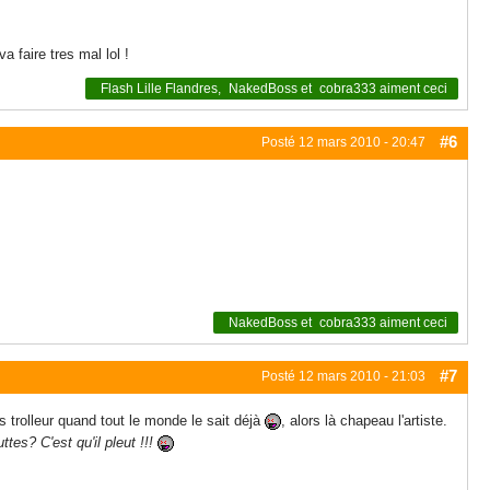
 faire tres mal lol !
Flash Lille Flandres
,
NakedBoss
et
cobra333
aiment ceci
#6
Posté
12 mars 2010 - 20:47
NakedBoss
et
cobra333
aiment ceci
#7
Posté
12 mars 2010 - 21:03
trolleur quand tout le monde le sait déjà
, alors là chapeau l'artiste.
ttes? C'est qu'il pleut !!!