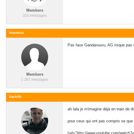
Members
315 messages
Insomnia
Pas faux Gandaruuvu, AG risque pas gra
Members
1 267 messages
itachi59
ah lala je m'imagine déjà en train de 
pour ceux qui ont pas compris se que je
[url="http://www.youtube.com/watch?v