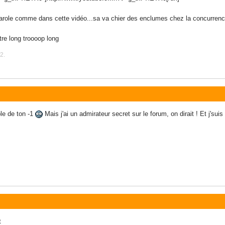
 parole comme dans cette vidéo...sa va chier des enclumes chez la concurren
re long troooop long
2.
le de ton -1
Mais j'ai un admirateur secret sur le forum, on dirait ! Et j'sui
t