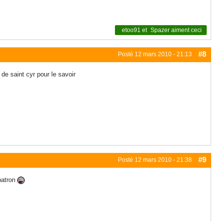
etoo91
et
Spazer
aiment ceci
#8
Posté
12 mars 2010 - 21:13
de saint cyr pour le savoir
#9
Posté
12 mars 2010 - 21:38
 patron