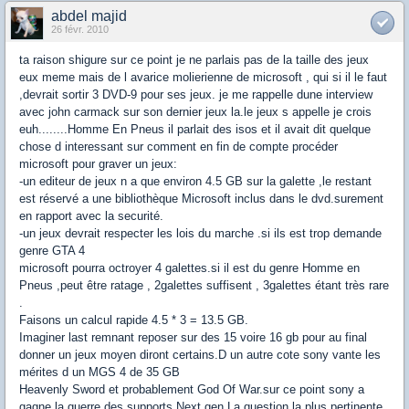
abdel majid
26 févr. 2010
ta raison shigure sur ce point je ne parlais pas de la taille des jeux
eux meme mais de l avarice molierienne de microsoft , qui si il le faut
,devrait sortir 3 DVD-9 pour ses jeux. je me rappelle dune interview
avec john carmack sur son dernier jeux la.le jeux s appelle je crois
euh........Homme En Pneus il parlait des isos et il avait dit quelque
chose d interessant sur comment en fin de compte procéder
microsoft pour graver un jeux:
-un editeur de jeux n a que environ 4.5 GB sur la galette ,le restant
est réservé a une bibliothèque Microsoft inclus dans le dvd.surement
en rapport avec la securité.
-un jeux devrait respecter les lois du marche .si ils est trop demande
genre GTA 4
microsoft pourra octroyer 4 galettes.si il est du genre Homme en
Pneus ,peut être ratage , 2galettes suffisent , 3galettes étant très rare
.
Faisons un calcul rapide 4.5 * 3 = 13.5 GB.
Imaginer last remnant reposer sur des 15 voire 16 gb pour au final
donner un jeux moyen diront certains.D un autre cote sony vante les
mérites d un MGS 4 de 35 GB
Heavenly Sword et probablement God Of War.sur ce point sony a
gagne la guerre des supports Next gen.La question la plus pertinente