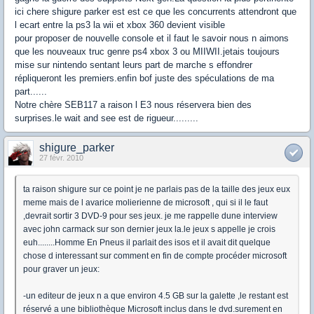
ici chere shigure parker est est ce que les concurrents attendront que
l ecart entre la ps3 la wii et xbox 360 devient visible
pour proposer de nouvelle console et il faut le savoir nous n aimons
que les nouveaux truc genre ps4 xbox 3 ou MIIWII.jetais toujours
mise sur nintendo sentant leurs part de marche s effondrer
répliqueront les premiers.enfin bof juste des spéculations de ma
part......
Notre chère SEB117 a raison l E3 nous réservera bien des
surprises.le wait and see est de rigueur.........
shigure_parker
27 févr. 2010
ta raison shigure sur ce point je ne parlais pas de la taille des jeux eux
meme mais de l avarice molierienne de microsoft , qui si il le faut
,devrait sortir 3 DVD-9 pour ses jeux. je me rappelle dune interview
avec john carmack sur son dernier jeux la.le jeux s appelle je crois
euh........Homme En Pneus il parlait des isos et il avait dit quelque
chose d interessant sur comment en fin de compte procéder microsoft
pour graver un jeux:
-un editeur de jeux n a que environ 4.5 GB sur la galette ,le restant est
réservé a une bibliothèque Microsoft inclus dans le dvd.surement en