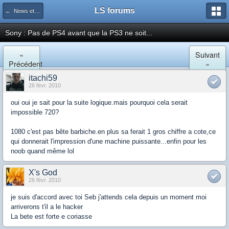
LS forums
← News et actualités postées sur LS
Sony : Pas de PS4 avant que la PS3 ne soit...
«
Suivant
Précédent
»
itachi59
26 févr. 2010
oui oui je sait pour la suite logique.mais pourquoi cela serait
impossible 720?
1080 c'est pas bête barbiche.en plus sa ferait 1 gros chiffre a cote,ce
qui donnerait l'impression d'une machine puissante...enfin pour les
noob quand même lol
X's God
26 févr. 2010
je suis d'accord avec toi Seb j'attends cela depuis un moment moi
arriverons t'il a le hacker
La bete est forte e coriasse