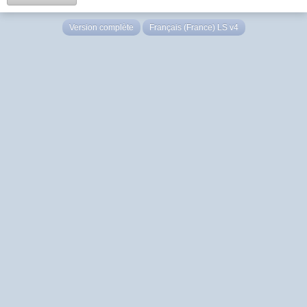
Version complète
Français (France) LS v4