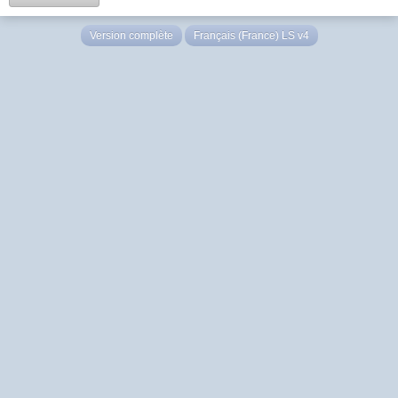
Version complète
Français (France) LS v4