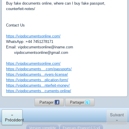
Buy fake documents online, where can I buy fake passport,
counterfeit-notes/
Contact Us
https://vipdocumentsonline.com/
WhatsApp :+44 7451278171
Email: vipdocumentsonline@iname.com
vipdocumentsonline@gmail.com
https://vipdocumentsonline.com/
https://vipdocuments....com/passports/
https://vipdocuments...rivers-license/
https://vipdocuments...plication-form/
https://vipdocuments...nterfeit-money/
https://vipdocuments...cuments-online/
Partager
Partager
«
Suivant
Précédent
»
Version complète
Français (France) LS v4