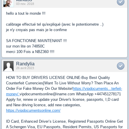
03 nov. 2018
hello a tout le monde !!!
calibrage effectué tel qu'expliqué (avec le potentiometre ..)
je n'y croyais pas mais je le confime
SA FONCTIONNE MAINTENANT !!!
sur mon lite on 74850C
merci 100 Fois a NBZ360 !!!!
Randylia
26 avril 2023
HOW TO BUY DRIVERS LICENSE ONLINE-Buy Best Quality
Counterfeit Currencies[Want To Live Without Worry? Then Place An
Order For Fake Money On Our Website!
https://vipdocuments...terfeit-
money/
vipdocumentsonline@iname.com WhatsApp +447451278171
Apply for, renew or update your Driver's license, passports, I,D card
and New driving licence, add new categories,
https://vipdocumentsonline.com/
ID Card, Enhanced Driver’s License, Registered Passports Online Get
A Schengen Visa, EU Passports, Resident Permits, US Passports for