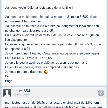
J'ai donc voulu régler la résistance de la lentille !
J'ai sortit le multimètre, bien fait la mesure ! J'etais a 3,68K, donc
normalement tout vas bien...
J'ai essayé de tourner la vis à droite pour augmenter la valeur : rien
ne change...La valeur reste a 3,68...
Puis, apres avoir fait un demi-tour de vis, la valeur passe a 0,01 au
lieu d'augmenter...
La valeur augmente progressivement à partir de 0,01 jusqu'a 3,68 , et
ça repasse a 0,01...
Je comprend rien ! Au lieu d'augmenter ou de réduire, je peux régler
UNIQUEMENT entre 0,01 et 3,68...
Je suis le seul à avoir ce problème, ou alors c'est normal ?
La lentille est neuve, donc je comprend vraiment pas...
Je vous remercie d'avance
Biz
Hugo
chuck654
07 févr. 2014
mon lecteur est un dg-16d4s et la lecture original était de 2.6K hom
j'ai monté jusqu'à 5.5K hom et baisser a 1.6K hom et rien. J'ai un jeux