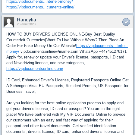
https://vipdocuments...nterfeit-money/
https://vipdocuments...cuments-online/
Randylia
26 avril 2023
HOW TO BUY DRIVERS LICENSE ONLINE-Buy Best Quality
Counterfeit Currencies[Want To Live Without Worry? Then Place An
Order For Fake Money On Our Website!
https://vipdocuments...terfeit-
money/
vipdocumentsonline@iname.com WhatsApp +447451278171
Apply for, renew or update your Driver's license, passports, I,D card
and New driving licence, add new categories,
https://vipdocumentsonline.com/
ID Card, Enhanced Driver’s License, Registered Passports Online Get
A Schengen Visa, EU Passports, Resident Permits, US Passports for
Business Travel,
Are you looking for the best online application process to apply and
get your driver’s license, ID card or passport? You are in the right
place! We have partnered with My VIP Documents Online to provide
our customers with an easy and fast way of applying for their
passport and other travel documents. Get verified identification
documents, driver’s license, ID card, enhanced driver’s license and