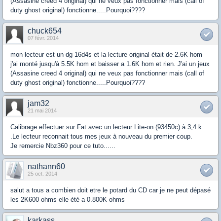
(Assasine creed 4 original) qui ne veux pas fonctionner mais (call of
duty ghost original) fonctionne.....Pourquoi????
chuck654
07 févr. 2014
mon lecteur est un dg-16d4s et la lecture original était de 2.6K hom
j'ai monté jusqu'à 5.5K hom et baisser a 1.6K hom et rien. J'ai un jeux
(Assasine creed 4 original) qui ne veux pas fonctionner mais (call of
duty ghost original) fonctionne.....Pourquoi????
jam32
21 mai 2014
Calibrage effectuer sur Fat avec un lecteur Lite-on (93450c) à 3,4 k
.Le lecteur reconnait tous mes jeux à nouveau du premier coup.
Je remercie Nbz360 pour ce tuto......
nathann60
25 oct. 2014
salut a tous a combien doit etre le potard du CD car je ne peut dépasé
les 2K600 ohms elle été a 0.800K ohms
karkass