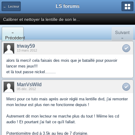
LS forums
← Lecteur
Calibrer et nettoyer la lentille de son le...
«
Suivant
Précédent
»
triway59
13 mars 2012
alors là merci! cela faisais des mois que je bataillé pour pouvoir
lancer mes jeux!!!
et là tout passe nickel.........
ManVsWild
05 déc. 2012
Merci pour ce tuto mais après avoir réglé ma lentille dvd, j'ai remonter
mon lecteur est plus rien ne fonctionne depuis !
Autrement dit mon lecteur ne marche plus du tout ! Même les cd
audio ! Et pourtant j'ai fait ce qu'il fallait.
Potentiomètre dvd à 3.5k au lieu de 7 d'origine.