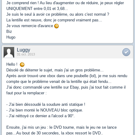
Je comprend rien ! Au lieu d'augmenter ou de réduire, je peux régler
UNIQUEMENT entre 0,01 et 3,68...
Je suis le seul à avoir ce problème, ou alors c'est normal ?
La lentille est neuve, donc je comprend vraiment pas...
Je vous remercie d'avance
Biz
Hugo
Luggy
31 oct. 2013
Hello !
Désolé de déterrer le sujet, mais j'ai un gros problème...
Après avoir trouvé une xbox dans une poubelle (lol), je me suis rendu
compte que le problème venait de la lentille qui était fendu...
J'ai donc commandé une lentille sur Ebay, puis j'ai tout fait comme il
faut pour la remplacer :
- J'ai bien déssoudé la soudure anti statique !
- J'ai bien monté le NOUVEAU bloc optique.
- J'ai néttoyé ce dernier a l'alcool a 90°.
Ensuite, j'ai mis un jeu : le DVD tourne, mais le jeu ne se lance
pas...Au bout de 30 secondes, la xbox ressort le DVD..