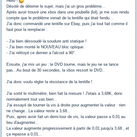
Hello !
Désolé de déterrer le sujet, mais j'ai un gros problème...
Après avoir trouvé une xbox dans une poubelle (lol), je me suis rendu
compte que le problème venait de la lentille qui était fendu...
J'ai donc commandé une lentille sur Ebay, puis j'ai tout fait comme il
faut pour la remplacer :
- J'ai bien déssoudé la soudure anti statique !
- J'ai bien monté le NOUVEAU bloc optique.
- J'ai néttoyé ce dernier a l'alcool a 90°.
Ensuite, j'ai mis un jeu : le DVD tourne, mais le jeu ne se lance
pas...Au bout de 30 secondes, la xbox ressort le DVD..
J'ai donc voulu régler la résistance de la lentille !
J'ai sortit le multimètre, bien fait la mesure ! J'etais a 3,68K, donc
normalement tout vas bien...
J'ai essayé de tourner la vis à droite pour augmenter la valeur : rien
ne change...La valeur reste a 3,68...
Puis, apres avoir fait un demi-tour de vis, la valeur passe a 0,01 au
lieu d'augmenter...
La valeur augmente progressivement à partir de 0,01 jusqu'a 3,68 , et
ça repasse a 0,01...