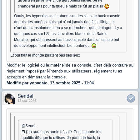
qu'on s'en prive. Merci de tes comms inutile. Je ne
changerai pas pour ta gueule mais ce fût un plaisir
Ouais, les hypocrites qui trainent sur des sites de hack console
depuis des années mais qui n'ont jamais rien fait d'illégal et
n'ont donc absolument rien à se reprocher... quelle blague. Il y a
quelques cas sur LS, les chevaliers blancs de la Sainte
Moralité, qui s'intéressent au hack console dans un simple but
de développement intellectuel, bien entendu
Et oui tout le monde piratent pas ses jeux
Modifier le logiciel ou le matériel de sa console, c'est déjà contraire au
règlement imposé par Nintendo aux utilisateurs, règlement tu as
accepté en démarrant la console.
Modifié par yopadato, 13 octobre 2025 - 11:04.
Sendel
13 oct. 2025
@Senel :
Et j'en aurai pas honte désolé. Peut importe les
qualificatifs que tu utilises. Je parle de hack, tu