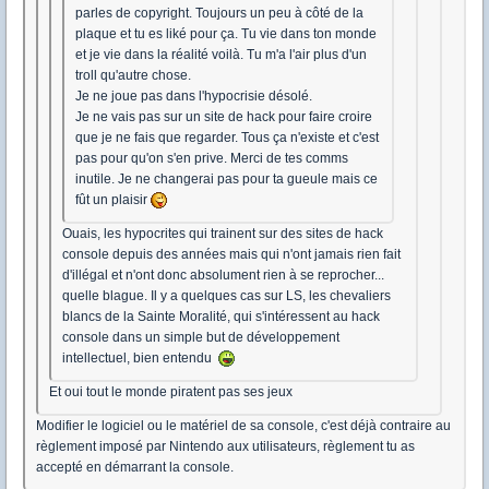
parles de copyright. Toujours un peu à côté de la
plaque et tu es liké pour ça. Tu vie dans ton monde
et je vie dans la réalité voilà. Tu m'a l'air plus d'un
troll qu'autre chose.
Je ne joue pas dans l'hypocrisie désolé.
Je ne vais pas sur un site de hack pour faire croire
que je ne fais que regarder. Tous ça n'existe et c'est
pas pour qu'on s'en prive. Merci de tes comms
inutile. Je ne changerai pas pour ta gueule mais ce
fût un plaisir
Ouais, les hypocrites qui trainent sur des sites de hack
console depuis des années mais qui n'ont jamais rien fait
d'illégal et n'ont donc absolument rien à se reprocher...
quelle blague. Il y a quelques cas sur LS, les chevaliers
blancs de la Sainte Moralité, qui s'intéressent au hack
console dans un simple but de développement
intellectuel, bien entendu
Et oui tout le monde piratent pas ses jeux
Modifier le logiciel ou le matériel de sa console, c'est déjà contraire au
règlement imposé par Nintendo aux utilisateurs, règlement tu as
accepté en démarrant la console.