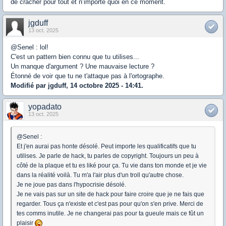
de cracher pour tout et n’importe quoi en ce moment.
jgduff
13 oct. 2025
@Senel : lol!
C'est un pattern bien connu que tu utilises...
Un manque d'argument ? Une mauvaise lecture ?
Étonné de voir que tu ne t'attaque pas à l'ortographe.
Modifié par jgduff, 14 octobre 2025 - 14:41.
yopadato
13 oct. 2025
@Senel :
Et j'en aurai pas honte désolé. Peut importe les qualificatifs que tu
utilises. Je parle de hack, tu parles de copyright. Toujours un peu à
côté de la plaque et tu es liké pour ça. Tu vie dans ton monde et je vie
dans la réalité voilà. Tu m'a l'air plus d'un troll qu'autre chose.
Je ne joue pas dans l'hypocrisie désolé.
Je ne vais pas sur un site de hack pour faire croire que je ne fais que
regarder. Tous ça n'existe et c'est pas pour qu'on s'en prive. Merci de
tes comms inutile. Je ne changerai pas pour ta gueule mais ce fût un
plaisir