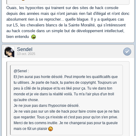
Ouais, les hypocrites qui trainent sur des sites de hack console
depuis des années mais qui n'ont jamais rien fait d'illégal et n'ont donc
absolument rien à se reprocher... quelle blague. Il y a quelques cas
sur LS, les chevaliers blancs de la Sainte Moralité, qui s'intéressent
au hack console dans un simple but de développement intellectuel,
bien entendu
Sendel
13 oct. 2025
@Senel :
Et j'en aurai pas honte désolé. Peut importe les qualificatifs que
tu utilises. Je parle de hack, tu parles de copyright. Toujours un
peu à côté de la plaque et tu es liké pour ça. Tu vie dans ton
monde et je vie dans la réalité voilà. Tu m'a l'air plus d'un troll
qu'autre chose.
Je ne joue pas dans l'hypocrisie désolé.
Je ne vais pas sur un site de hack pour faire croire que je ne fais
que regarder. Tous ça n'existe et c'est pas pour qu'on s'en prive.
Merci de tes comms inutile. Je ne changerai pas pour ta gueule
mais ce fût un plaisir