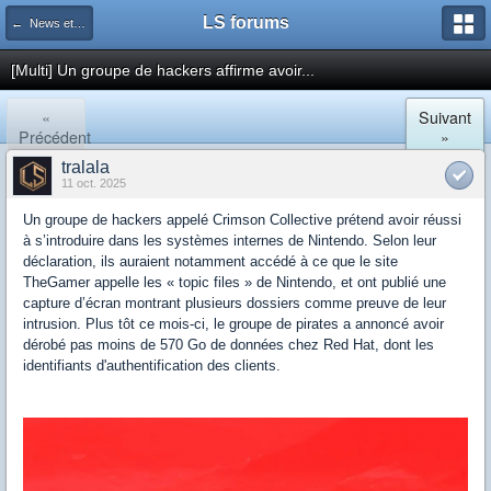
LS forums
← News et actualités postées sur LS
[Multi] Un groupe de hackers affirme avoir...
«
Suivant
Précédent
»
tralala
11 oct. 2025
Un groupe de hackers appelé Crimson Collective prétend avoir réussi
à s’introduire dans les systèmes internes de Nintendo. Selon leur
déclaration, ils auraient notamment accédé à ce que le site
TheGamer appelle les « topic files » de Nintendo, et ont publié une
capture d’écran montrant plusieurs dossiers comme preuve de leur
intrusion. Plus tôt ce mois-ci, le groupe de pirates a annoncé avoir
dérobé pas moins de 570 Go de données chez Red Hat, dont les
identifiants d'authentification des clients.