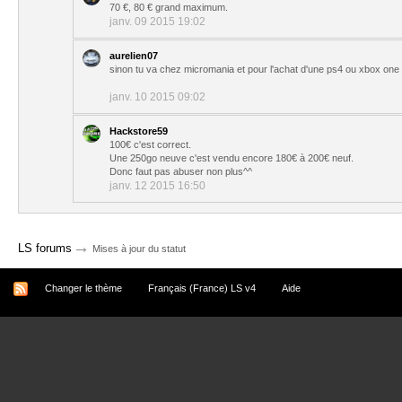
70 €, 80 € grand maximum.
janv. 09 2015 19:02
aurelien07
sinon tu va chez micromania et pour l'achat d'une ps4 ou xbox one i
janv. 10 2015 09:02
Hackstore59
100€ c'est correct.
Une 250go neuve c'est vendu encore 180€ à 200€ neuf.
Donc faut pas abuser non plus^^
janv. 12 2015 16:50
→
LS forums
Mises à jour du statut
Changer le thème
Français (France) LS v4
Aide