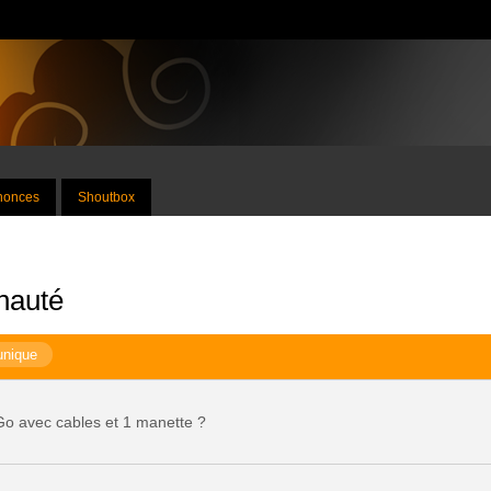
nnonces
Shoutbox
nauté
unique
o avec cables et 1 manette ?