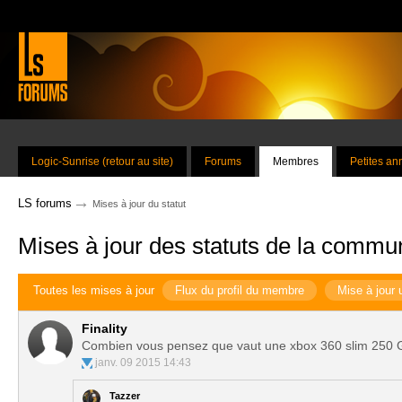
Logic-Sunrise (retour au site)
Forums
Membres
Petites a
→
LS forums
Mises à jour du statut
Mises à jour des statuts de la commu
Toutes les mises à jour
Flux du profil du membre
Mise à jour 
Finality
Combien vous pensez que vaut une xbox 360 slim 250 G
janv. 09 2015 14:43
Tazzer