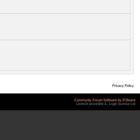
Privacy Policy
Community Forum Software by IP.Board
Licence accordée à : Logic Sunrise Ltd