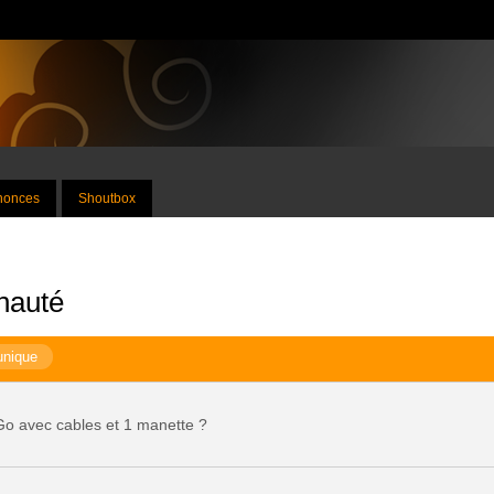
nnonces
Shoutbox
nauté
unique
o avec cables et 1 manette ?