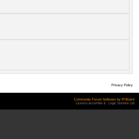
Privacy Policy
Community Forum Software by IP.Board
Licence accordée à : Logic Sunrise Ltd