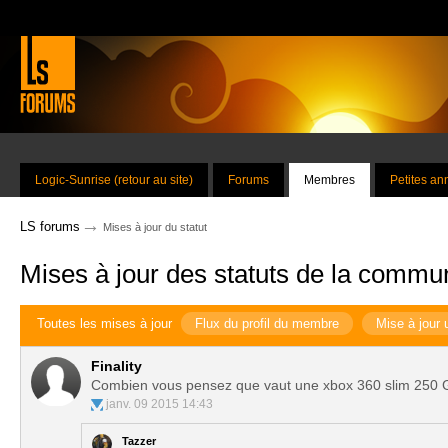
Logic-Sunrise (retour au site)
Forums
Membres
Petites a
→
LS forums
Mises à jour du statut
Mises à jour des statuts de la commu
Toutes les mises à jour
Flux du profil du membre
Mise à jour 
Finality
Combien vous pensez que vaut une xbox 360 slim 250 G
janv. 09 2015 14:43
Tazzer