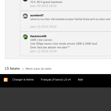
70 €, 80 € grand maximum.
janv. 09 2015 19:02
aurelien07
sinon tu va chez micromania et pour l'achat d'une ps4 ou xbox one i
janv. 10 2015 09:02
Hackstore59
100€ c'est correct.
Une 250go neuve c'est vendu encore 180€ à 200€ neuf.
Donc faut pas abuser non plus^^
janv. 12 2015 16:50
→
LS forums
Mises à jour du statut
Changer le thème
Français (France) LS v4
Aide