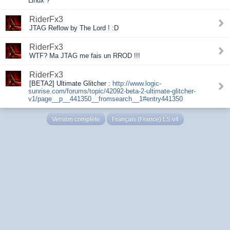
Linux ?
RiderFx3
JTAG Reflow by The Lord ! :D
RiderFx3
WTF? Ma JTAG me fais un RROD !!!
RiderFx3
[BETA2] Ultimate Glitcher :
http://www.logic-
sunrise.com/forums/topic/42092-beta-2-ultimate-glitcher-
v1/page__p__441350__fromsearch__1#entry441350
Version complète
Français (France) LS v4