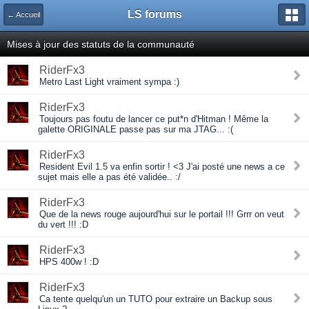
LS forums
← Accueil
Mises à jour des statuts de la communauté
RiderFx3
Metro Last Light vraiment sympa :)
RiderFx3
Toujours pas foutu de lancer ce put*n d'Hitman ! Même la
galette ORIGINALE passe pas sur ma JTAG... :(
RiderFx3
Resident Evil 1.5 va enfin sortir ! <3 J'ai posté une news a ce
sujet mais elle a pas été validée.. :/
RiderFx3
Que de la news rouge aujourd'hui sur le portail !!! Grrr on veut
du vert !!! :D
RiderFx3
HPS 400w ! :D
RiderFx3
Ca tente quelqu'un un TUTO pour extraire un Backup sous