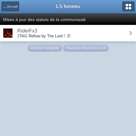
LS forums
← Accueil
Mises à jour des statuts de la communauté
RiderFx3
JTAG Reflow by The Lord ! :D
Version complète
Français (France) LS v4