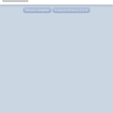
Version complète
Français (France) LS v4