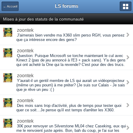
LS forums
← Accueil
Mises à jour des statuts de la communauté
zoontek
J'aimerais bien vendre ma X360 slim perso RGH, vous pensez
que ça intéresse encore des gens?
zoontek
Question: Puisque Microsoft se torche maintenant le cul avec
Kinect 2 (pas de jeu annoncé à l'E3 + pack sans). Y'a des gens
qui ont acheté la One qui la revende? C'est pour dev des trucs.
zoontek
Y'aurait-il un gentil membre de LS qui aurait un vidéoprojecteur
(même un peu pourri) à me préter? (Je suis sur Calais - Je sais
que je rêve un peu :( )
zoontek
Des mois sans trop d'activité, plus de temps pour tester quoi
quer ce soit…Je pense qu'il est temps d'arrêter les X360.
zoontek
30€ pour renvoyer un Silverstone ML04 chez Caseking, eux qui
me le renvoient juste après. Bon, bah du coup, je l'ai sur les