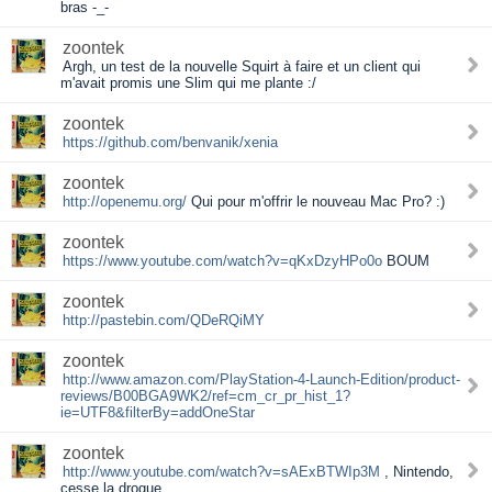
bras -_-
zoontek
Argh, un test de la nouvelle Squirt à faire et un client qui
m'avait promis une Slim qui me plante :/
zoontek
https://github.com/benvanik/xenia
zoontek
http://openemu.org/
Qui pour m'offrir le nouveau Mac Pro? :)
zoontek
https://www.youtube.com/watch?v=qKxDzyHPo0o
BOUM
zoontek
http://pastebin.com/QDeRQiMY
zoontek
http://www.amazon.com/PlayStation-4-Launch-Edition/product-
reviews/B00BGA9WK2/ref=cm_cr_pr_hist_1?
ie=UTF8&filterBy=addOneStar
zoontek
http://www.youtube.com/watch?v=sAExBTWIp3M
, Nintendo,
cesse la drogue.