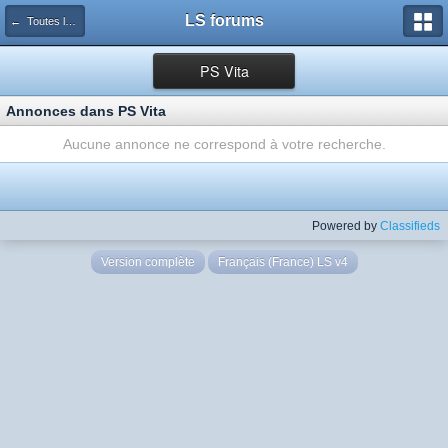
LS forums
← Toutes les annonces
PS Vita
Annonces dans PS Vita
Aucune annonce ne correspond à votre recherche.
Powered by
Classifieds
Version complète
Français (France) LS v4