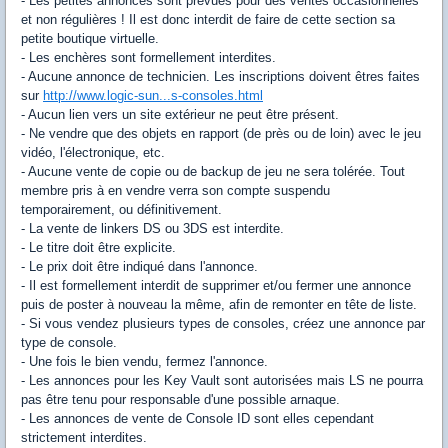
- Les petites annonces sont prévues pour des ventes occasionnelles
et non régulières ! Il est donc interdit de faire de cette section sa
petite boutique virtuelle.
- Les enchères sont formellement interdites.
- Aucune annonce de technicien. Les inscriptions doivent êtres faites
sur
http://www.logic-sun...s-consoles.html
- Aucun lien vers un site extérieur ne peut être présent.
- Ne vendre que des objets en rapport (de près ou de loin) avec le jeu
vidéo, l'électronique, etc.
- Aucune vente de copie ou de backup de jeu ne sera tolérée. Tout
membre pris à en vendre verra son compte suspendu
temporairement, ou définitivement.
- La vente de linkers DS ou 3DS est interdite.
- Le titre doit être explicite.
- Le prix doit être indiqué dans l'annonce.
- Il est formellement interdit de supprimer et/ou fermer une annonce
puis de poster à nouveau la même, afin de remonter en tête de liste.
- Si vous vendez plusieurs types de consoles, créez une annonce par
type de console.
- Une fois le bien vendu, fermez l'annonce.
- Les annonces pour les Key Vault sont autorisées mais LS ne pourra
pas être tenu pour responsable d'une possible arnaque.
- Les annonces de vente de Console ID sont elles cependant
strictement interdites.