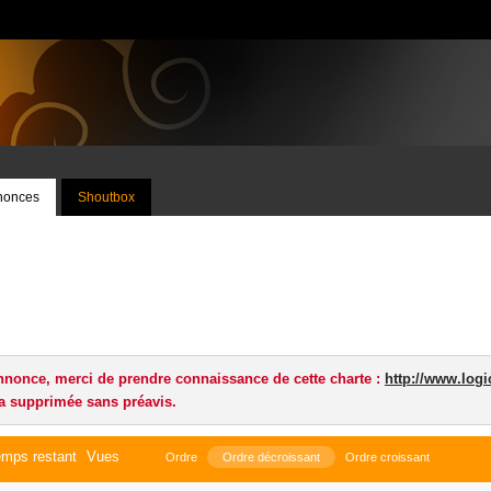
nnonces
Shoutbox
nnonce, merci de prendre connaissance de cette charte :
http://www.logi
a supprimée sans préavis.
mps restant
Vues
Ordre
Ordre décroissant
Ordre croissant