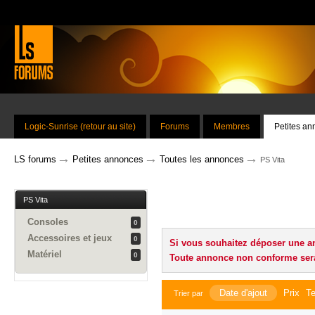
Logic-Sunrise (retour au site)
Forums
Membres
Petites a
→
→
→
LS forums
Petites annonces
Toutes les annonces
PS Vita
PS Vita
Consoles
0
Accessoires et jeux
0
Si vous souhaitez déposer une a
Matériel
0
Toute annonce non conforme ser
Date d'ajout
Prix
Te
Trier par