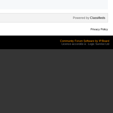
Powered by
Classifieds
Privacy Policy
Community Forum Software by IP.Board
Licence accordée à : Logic Sunrise Ltd