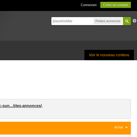
Connexion
Créer un compte
Petites annonces
Voir le nouveau contenu
c-sun...tites-annonces/
.
Achat