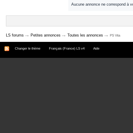
Aucune annonce ne correspond à vo
→
→
→
LS forums
Petites annonces
Toutes les annonces
PS Vita
Changer le thème
Français (France) LS v4
Aide