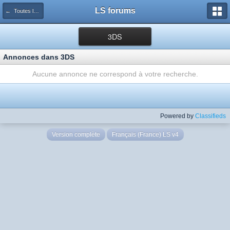
LS forums
← Toutes les annonces
3DS
Annonces dans 3DS
Aucune annonce ne correspond à votre recherche.
Powered by
Classifieds
Version complète
Français (France) LS v4