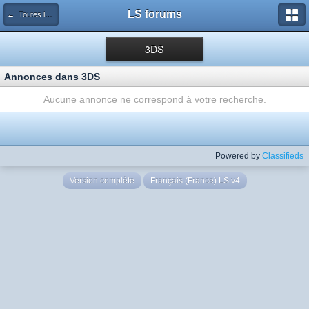
LS forums
← Toutes les annonces
3DS
Annonces dans 3DS
Aucune annonce ne correspond à votre recherche.
Powered by
Classifieds
Version complète
Français (France) LS v4