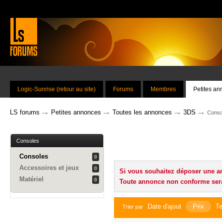
Logic-Sunrise (retour au site)
Forums
Membres
Petites a
→
→
→
→
LS forums
Petites annonces
Toutes les annonces
3DS
Conso
Consoles
Consoles
0
Accessoires et jeux
0
Si vous souhaitez déposer une a
Matériel
0
Toute annonce non conforme ser
Date d'ajout
Prix
Te
Trier par