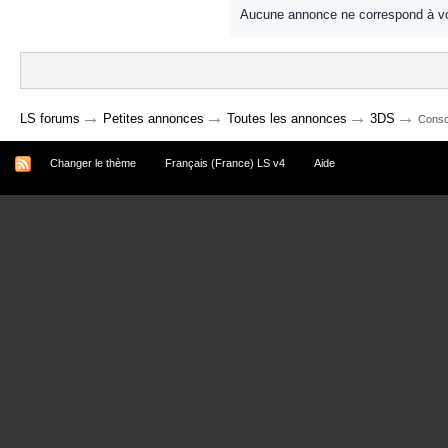
Aucune annonce ne correspond à vo
→
→
→
→
LS forums
Petites annonces
Toutes les annonces
3DS
Conso
Changer le thème
Français (France) LS v4
Aide