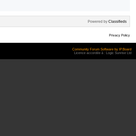
Powered by
Classifieds
Privacy Policy
Community Forum Software by IP.Board
Licence accordée à : Logic Sunrise Ltd