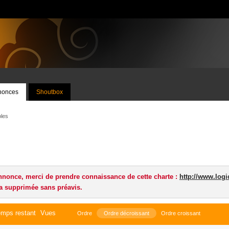
nnonces
Shoutbox
les
nnonce, merci de prendre connaissance de cette charte :
http://www.logi
a supprimée sans préavis.
mps restant
Vues
Ordre
Ordre décroissant
Ordre croissant