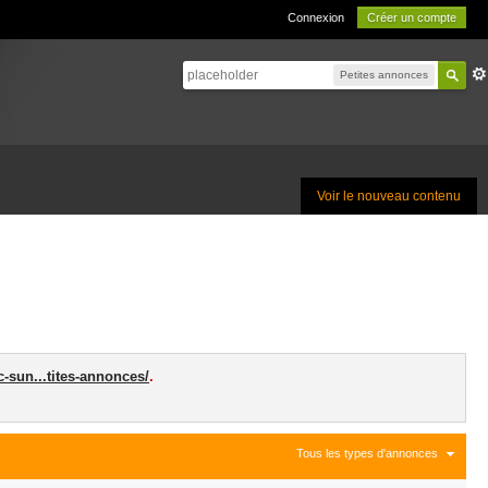
Connexion
Créer un compte
Petites annonces
Voir le nouveau contenu
c-sun...tites-annonces/
.
Tous les types d'annonces