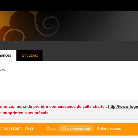
nnonces
Shoutbox
les
nnonce, merci de prendre connaissance de cette charte :
http://www.logi
a supprimée sans préavis.
mps restant
Vues
Ordre
Ordre décroissant
Ordre croissant