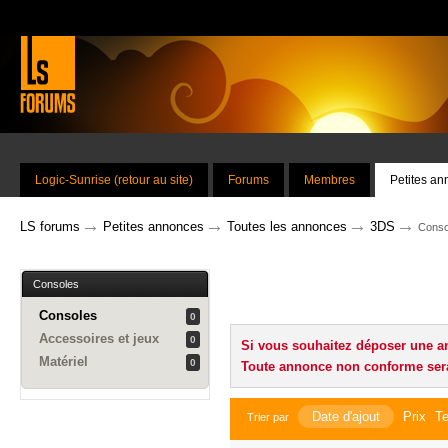
Logic-Sunrise (retour au site)
Forums
Membres
Petites a
→
→
→
→
LS forums
Petites annonces
Toutes les annonces
3DS
Conso
Consoles
Consoles
0
Accessoires et jeux
0
Si vous souhaitez déposer une a
Matériel
0
Toute annonce non conforme ser
Date d'ajout
Prix
Te
Trier par