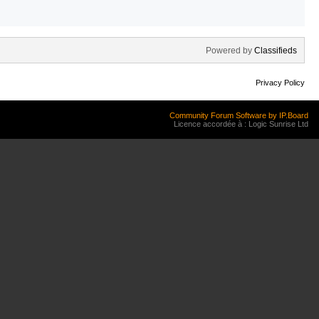
Powered by
Classifieds
Privacy Policy
Community Forum Software by IP.Board
Licence accordée à : Logic Sunrise Ltd