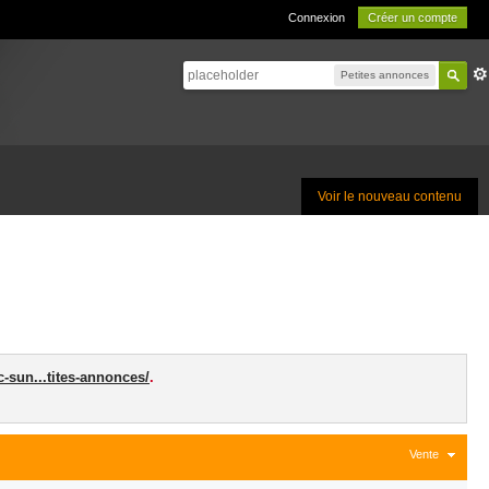
Connexion
Créer un compte
Petites annonces
Voir le nouveau contenu
c-sun...tites-annonces/
.
Vente