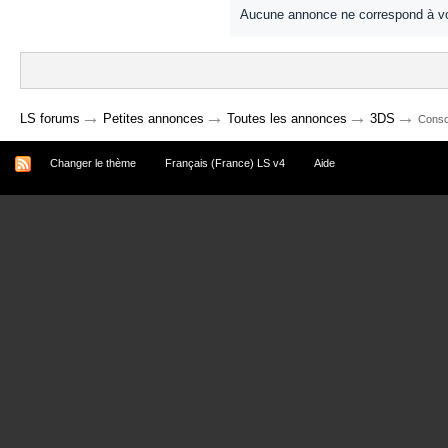
Aucune annonce ne correspond à vo
→
→
→
→
LS forums
Petites annonces
Toutes les annonces
3DS
Conso
Changer le thème
Français (France) LS v4
Aide