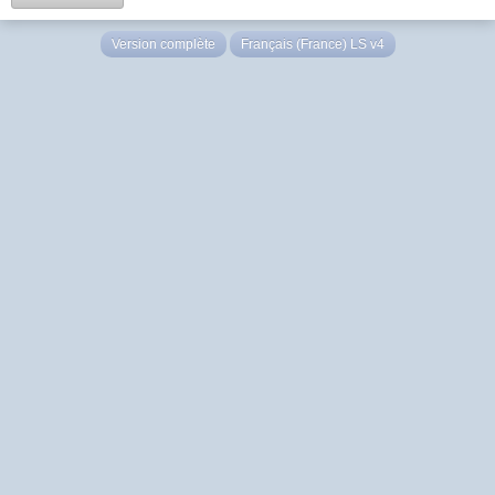
Version complète
Français (France) LS v4