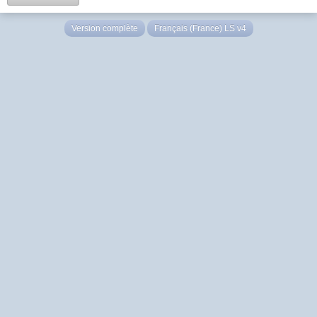
Version complète
Français (France) LS v4