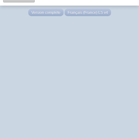
Version complète
Français (France) LS v4